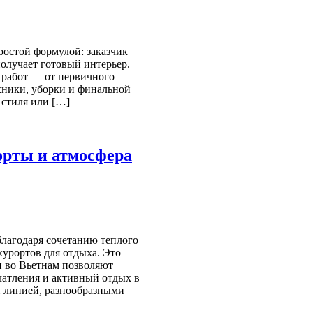
ростой формулой: заказчик
олучает готовый интерьер.
 работ — от первичного
ехники, уборки и финальной
 стиля или […]
орты и атмосфера
лагодаря сочетанию теплого
урортов для отдыха. Это
и во Вьетнам позволяют
чатления и активный отдых в
й линией, разнообразными