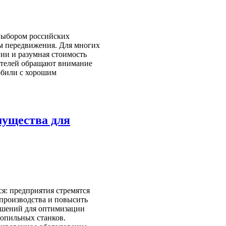
выбором российских
ом передвижения. Для многих
ии и разумная стоимость
ателей обращают внимание
обили с хорошим
мущества для
я: предприятия стремятся
производства и повысить
ешений для оптимизации
гопильных станков.