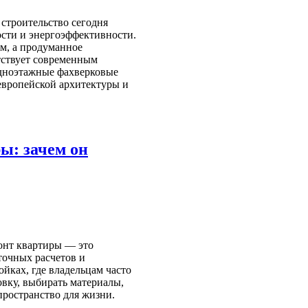
 строительство сегодня
ости и энергоэффективности.
м, а продуманное
етствует современным
одноэтажные фахверковые
европейской архитектуры и
ы: зачем он
онт квартиры — это
точных расчетов и
ойках, где владельцам часто
овку, выбирать материалы,
пространство для жизни.