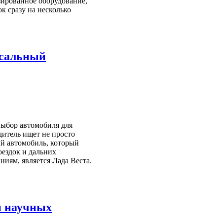
зированное оборудование,
к сразу на несколько
рсальный
Выбор автомобиля для
дитель ищет не просто
й автомобиль, который
оездок и дальних
ниям, является Лада Веста.
я научных