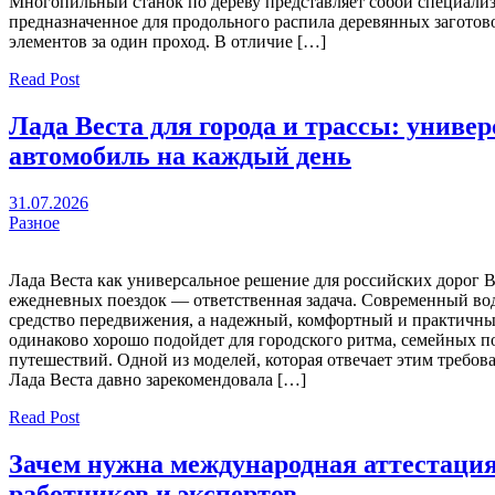
Многопильный станок по дереву представляет собой специали
предназначенное для продольного распила деревянных заготово
элементов за один проход. В отличие […]
Read Post
Лада Веста для города и трассы: униве
автомобиль на каждый день
31.07.2026
Разное
Лада Веста как универсальное решение для российских дорог 
ежедневных поездок — ответственная задача. Современный во
средство передвижения, а надежный, комфортный и практичны
одинаково хорошо подойдет для городского ритма, семейных п
путешествий. Одной из моделей, которая отвечает этим требова
Лада Веста давно зарекомендовала […]
Read Post
Зачем нужна международная аттестаци
работников и экспертов