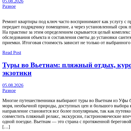
05.08.2026
Разное
Ремонт квартиры под ключ часто воспринимают как услугу с п
передает подрядчику помещение, а через установленный срок п
На практике за этим определением скрывается целый комплекс
обследования объекта и составления сметы до установки сант
приемки. Итоговая стоимость зависит не только от выбранного
Read Post
Туры во Вьетнам: пляжный отдых, кур
экзотики
05.08.2026
Разное
Многие путешественники выбирают туры во Вьетнам из Уфы б
моря, необычной природы, доступных цен и большого выбора к
направление становится все более популярным, так как путевк
совместить пляжный релакс, экскурсии, гастрономические впе
одной поездке. Вьетнам — это страна с протяженной берегово
[…]