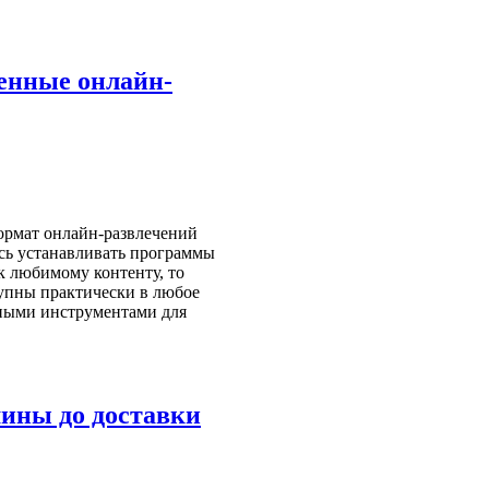
енные онлайн-
ормат онлайн-развлечений
сь устанавливать программы
к любимому контенту, то
тупны практически в любое
ными инструментами для
шины до доставки