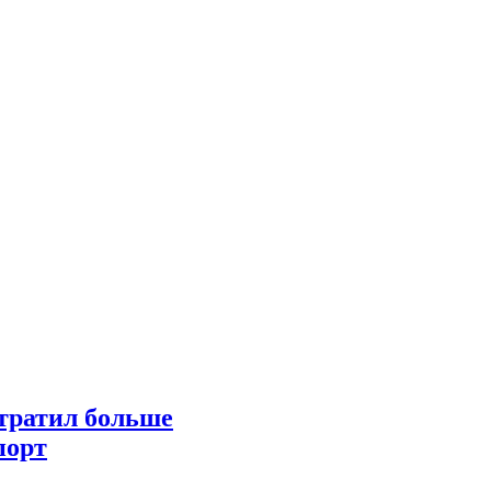
отратил больше
порт