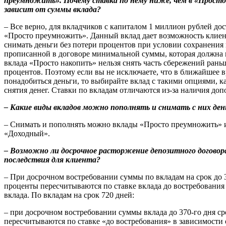
преумножить». Почему ставка по нему ниже, чем в «Просто
зависит от суммы вклада?
– Все верно, для вкладчиков с капиталом 1 миллион рублей до
«Просто преумножить». Данный вклад дает возможность клиен
снимать деньги без потери процентов при условии сохранения
прописанной в договоре минимальной суммы, которая должна вс
вклада «Просто накопить» нельзя снять часть сбережений раньш
процентов. Поэтому если вы не исключаете, что в ближайшее в
понадобиться деньги, то выбирайте вклад с такими опциями, к
снятия денег. Ставки по вкладам отличаются из-за наличия до
– Какие виды вкладов можно пополнять и снимать с них ден
– Снимать и пополнять можно вклады «Просто преумножить» и
«Доходный».
– Возможно ли досрочное расторжение депозитного договор
последствия для клиента?
– При досрочном востребовании суммы по вкладам на срок до 
проценты пересчитываются по ставке вклада до востребования
вклада. По вкладам на срок 720 дней:
– при досрочном востребовании суммы вклада до 370-го дня с
пересчитываются по ставке «до востребования» в зависимости 