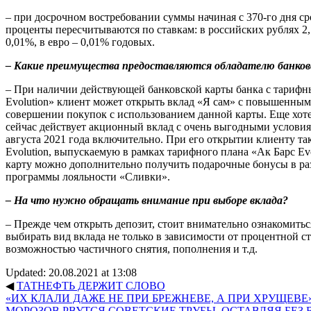
– при досрочном востребовании суммы начиная с 370-го дня ср
проценты пересчитываются по ставкам: в российских рублях 2
0,01%, в евро – 0,01% годовых.
– Какие преимущества предоставляются обладателю банковс
– При наличии действующей банковской карты банка с тариф
Evolution» клиент может открыть вклад «Я сам» с повышенным
совершении покупок с использованием данной карты. Еще хоте
сейчас действует акционный вклад с очень выгодными условия
августа 2021 года включительно. При его открытии клиенту т
Evolution, выпускаемую в рамках тарифного плана «Ак Барс Evo
карту можно дополнительно получить подарочные бонусы в ра
программы лояльности «Сливки».
– На что нужно обращать внимание при выборе вклада?
– Прежде чем открыть депозит, стоит внимательно ознакомитьс
выбирать вид вклада не только в зависимости от процентной ст
возможностью частичного снятия, пополнения и т.д.
Updated: 20.08.2021 at 13:08
◀
ТАТНЕФТЬ ДЕРЖИТ СЛОВО
«ИХ КЛАЛИ ДАЖЕ НЕ ПРИ БРЕЖНЕВЕ, А ПРИ ХРУЩЕВЕ»
МОРОЗОВ РВУТСЯ СОВЕТСКИЕ ТРУБЫ, ОСТАВЛЯЯ БЕЗ