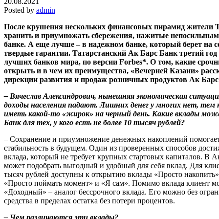
20.08.2021
Posted by
admin
После крушения нескольких финансовых пирамид жители Та
хранить и приумножать сбережения, нажитые непосильным 
банке. А еще лучше – в надежном банке, который берет на с
твердые гарантии. Татарстанский
Ак Барс Банк третий год 
лучших банков мира, по версии Forbes*. О том, какие сро
открыть и в чем их преимущества, «Вечерней Казани» расс
дирекции развития и продаж розничных продуктов
Ак Барс
– Вячеслав Александрович, нынешняя экономическая ситуаци
доходы населения падают. Лишних денег у многих нет, тем 
иметь какой-то «жирок» на черный день. Какие вклады мо
Банк для тех, у кого есть не более 10 тысяч рублей?
– Сохранение и приумножение денежных накоплений помогае
стабильность в будущем. Один из проверенных способов дости
вклада, который не требует крупных стартовых капиталов. В 
может подобрать выгодный и удобный для себя вклад. Для кли
тысяч рублей доступны к открытию вклады «Просто накопить»,
«Просто поймать момент» и «Я сам». Помимо вклада клиент мо
«Доходный» – аналог бессрочного вклада. Его можно без огра
средства в пределах остатка без потери процентов.
– Чем различаются эти вклады?