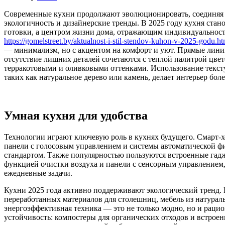
Современные кухни продолжают эволюционировать, соединяя
экологичность и дизайнерские тренды. В 2025 году кухня стано
готовки, а центром жизни дома, отражающим индивидуальност
https://gomelstreet.by/aktualnost-i-stil-stendov-kuhon-v-2025-godu.ht
— минимализм, но с акцентом на комфорт и уют. Прямые линии
отсутствие лишних деталей сочетаются с теплой палитрой цве
терракотовыми и оливковыми оттенками. Использование текст
таких как натуральное дерево или камень, делает интерьер бо
Умная кухня для удобства
Технологии играют ключевую роль в кухнях будущего. Смарт-
панели с голосовым управлением и системы автоматической ф
стандартом. Также популярностью пользуются встроенные гадж
функцией очистки воздуха и панели с сенсорным управлением
ежедневные задачи.
Кухни 2025 года активно поддерживают экологический тренд.
переработанных материалов для столешниц, мебель из натураль
энергоэффективная техника — это не только модно, но и рацио
устойчивость: компостеры для органических отходов и встрое