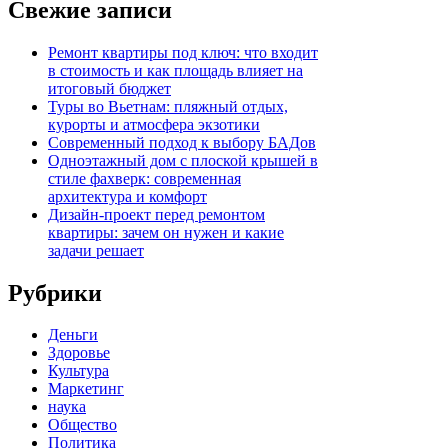
Свежие записи
Ремонт квартиры под ключ: что входит
в стоимость и как площадь влияет на
итоговый бюджет
Туры во Вьетнам: пляжный отдых,
курорты и атмосфера экзотики
Современный подход к выбору БАДов
Одноэтажный дом с плоской крышей в
стиле фахверк: современная
архитектура и комфорт
Дизайн-проект перед ремонтом
квартиры: зачем он нужен и какие
задачи решает
Рубрики
Деньги
Здоровье
Культура
Маркетинг
наука
Общество
Политика