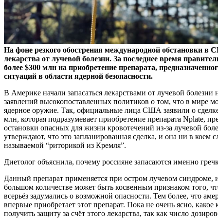
На фоне резкого обострения международной обстановки в 
лекарства от лучевой болезни. За последнее время правит
более $300 млн на приобретение препарата, предназначенн
ситуаций в области ядерной безопасности.
В Америке начали запасаться лекарствами от лучевой болезни
заявлений высокопоставленных политиков о том, что в мире м
ядерное оружие. Так, официальные лица США заявили о сделке
млн, которая подразумевает приобретение препарата Nplate, пр
остановки опасных для жизни кровотечений из-за лучевой боле
утверждают, что это запланированная сделка, и она ни в коем с
называемой “риторикой из Кремля”.
Диетолог объяснила, почему россияне запасаются именно греч
Данный препарат применяется при остром лучевом синдроме, и
большом количестве может быть косвенным признаком того, чт
всерьёз задумались о возможной опасности. Тем более, что аме
впервые приобретает этот препарат. Пока не очень ясно, какое
получить защиту за счёт этого лекарства, так как число дозир