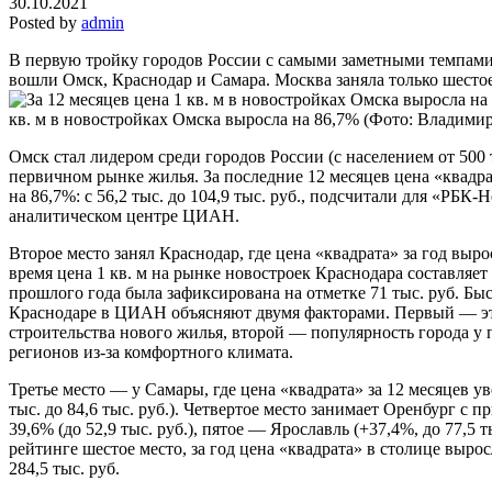
30.10.2021
Posted by
admin
В первую тройку городов России с самыми заметными темпами
вошли Омск, Краснодар и Самара. Москва заняла только шесто
кв. м в новостройках Омска выросла на 86,7%
(Фото: Владими
Омск стал лидером среди городов России (с населением от 500 
первичном рынке жилья. За последние 12 месяцев цена «квадр
на 86,7%: с 56,2 тыс. до 104,9 тыс. руб., подсчитали для «РБК
аналитическом центре ЦИАН.
Второе место занял Краснодар, где цена «квадрата» за год выро
время цена 1 кв. м на рынке новостроек Краснодара составляет 1
прошлого года была зафиксирована на отметке 71 тыс. руб. Бы
Краснодаре в ЦИАН объясняют двумя факторами. Первый — э
строительства нового жилья, второй — популярность города у 
регионов из-за комфортного климата.
Третье место — у Самары, где цена «квадрата» за 12 месяцев ув
тыс. до 84,6 тыс. руб.). Четвертое место занимает Оренбург с п
39,6% (до 52,9 тыс. руб.), пятое — Ярославль (+37,4%, до 77,5 т
рейтинге шестое место, за год цена «квадрата» в столице вырос
284,5 тыс. руб.