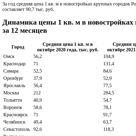
За год средняя цена 1 кв. м в новостройках крупных городов Р
составляет 90,7 тыс. руб.
Динамика цены 1 кв. м в новостройках
за 12 месяцев
Средняя цена 1 кв. м в
Средняя це
Город
октябре 2020 года, тыс. руб.
октябре 2021 
Омск
56,2
104,9
Краснодар
71
131,4
Самара
52,5
84,6
Оренбург
37,9
52,9
Ярославль
56,4
77,5
Москва
212
284,5
Тольятти
40,9
54,7
Воронеж
58,6
78,1
Красноярск
71
91,7
Челябинск
49,4
63,7
Севастополь
92,6
118,3