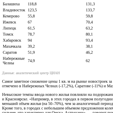
Балашиха
118,8
131,3
Владивосток
123,5
133,7
Кемерово
55,8
59,8
Ижевск
67
70,4
Липецк
61,5
63,2
Томск
78,7
80,1
Хабаровск
94
93,4
Махачкала
39,2
38,1
Саратов
51,9
46,2
Набережные
74,9
62
Челны
Данные: аналитический центр ЦИАН
Самое заметное снижение цены 1 кв. м на рынке новостроек за
отмечено в Набережных Челнах (-17,2%), Саратове (-11%) и Мах
Невысокие темпы ввода нового жилья повлияли на подорожани
и Красноярске. «Например, в этих городах в первом полугоди
меньший объем жилья (на 50–70%), чем за аналогичный период
Кроме того, в городах с небольшим объемом предложения коле
сильнее, что характерно для Омска, Астрахани», — говорит ру