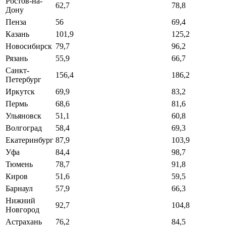
Ростов-на-
62,7
78,8
Дону
Пенза
56
69,4
Казань
101,9
125,2
Новосибирск
79,7
96,2
Рязань
55,9
66,7
Санкт-
156,4
186,2
Петербург
Иркутск
69,9
83,2
Пермь
68,6
81,6
Ульяновск
51,1
60,8
Волгоград
58,4
69,3
Екатеринбург
87,9
103,9
Уфа
84,4
98,7
Тюмень
78,7
91,8
Киров
51,6
59,5
Барнаул
57,9
66,3
Нижний
92,7
104,8
Новгород
Астрахань
76,2
84,5