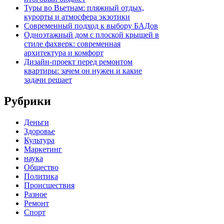
Туры во Вьетнам: пляжный отдых,
курорты и атмосфера экзотики
Современный подход к выбору БАДов
Одноэтажный дом с плоской крышей в
стиле фахверк: современная
архитектура и комфорт
Дизайн-проект перед ремонтом
квартиры: зачем он нужен и какие
задачи решает
Рубрики
Деньги
Здоровье
Культура
Маркетинг
наука
Общество
Политика
Происшествия
Разное
Ремонт
Спорт