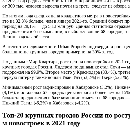
За 2021 год средняя стоимость 1 кв. м первичного жилья в рос
от 300 тыс. человек выросла почти на треть, следует из обзор
По итогам года средняя цена квадратного метра в новостройках 
это на 32,3% больше, чем в январе 2021-го. Средний бюджет пр
период на 28,1% — до 5,13 млн руб. Данная статистика отража
предложения в базе компании, в выборку вошли 68 городов, а 
Ленинградская области.
В агентстве недвижимости Urban Property подтвердили рост це
большинстве крупных городов примерно на 30% за год.
По данным «Мир Квартир», рост цен на новостройки в 2021 го
крупных городах России. Лидером по динамике стал Сочи — м
подорожал на 99,9%. Второе место у Краснодара (83,4%), треть
первую пятерку также вошли Улан-Удэ (53,2%) и Тверь (52,1%).
Минимальный рост зафиксирован в Хабаровске (3,2%), Нижнем
(9,1%), в остальных 67 городах цены выросли более чем на 15% 
бюджета предложения в базе компании отмечен в 68 городах 
Нижний Тагил (-6,2%) и Хабаровск (-4,2%).
Топ-20 крупных городов России по росту
м новостроек в 2021 году