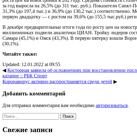
роста цен на новостройки в 202 году. Средняя стоимость стол
за год выросла на 26,5% (до 311 тыс. руб.). Показатели Санкт
31,3% (до 197,4 тыс.) и 36,9% (до 130,2 тыс.) соответственно. 
первую двадцатку — с ростом на 39,6% (до 155,5 тыс.руб.) реги
В декабре предварительные итоги года по росту цен на новост
миллионниках подвели аналитики ЦИАН. Тройку лидеров сост
Самара (45,1%) и Омск (43,3%). В первую пятерку вошли Воро
(30,1%).
Читайте также:
Updated: 12.01.2022 at 09:55
◀
Косторная заявила об осложнениях при восстановлении посл
катание :: РБК Спорт
Коронавирус активно распространяется среди детей
▶
Добавить комментарий
Для отправки комментария вам необходимо
авторизоваться
.
Найти:
Свежие записи