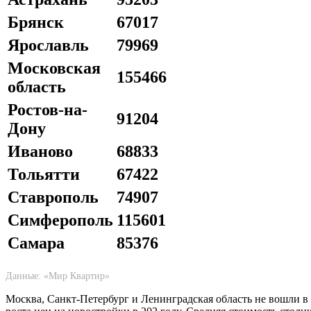
Брянск
67017
Ярославль
79969
Московская
155466
область
Ростов-на-
91204
Дону
Иваново
68833
Тольятти
67422
Ставрополь
74907
Симферополь
115601
Самара
85376
Данные: «Мир Квартир»
Москва, Санкт-Петербург и Ленинградская область не вошли в