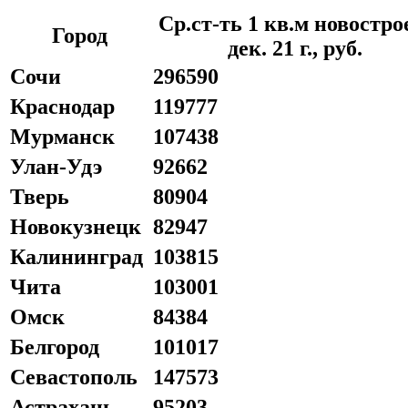
Ср.ст-ть 1 кв.м новостро
Город
дек. 21 г., руб.
Сочи
296590
Краснодар
119777
Мурманск
107438
Улан-Удэ
92662
Тверь
80904
Новокузнецк
82947
Калининград
103815
Чита
103001
Омск
84384
Белгород
101017
Севастополь
147573
Астрахань
95203