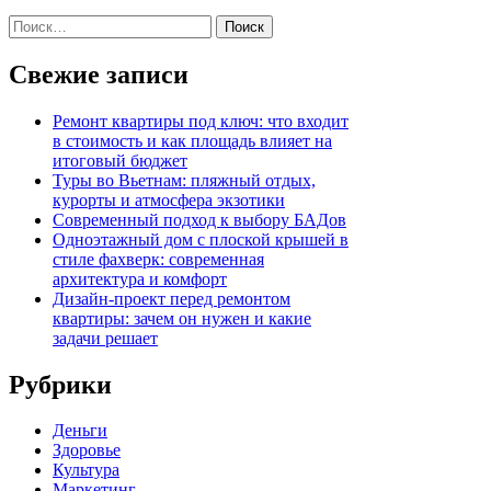
Найти:
Свежие записи
Ремонт квартиры под ключ: что входит
в стоимость и как площадь влияет на
итоговый бюджет
Туры во Вьетнам: пляжный отдых,
курорты и атмосфера экзотики
Современный подход к выбору БАДов
Одноэтажный дом с плоской крышей в
стиле фахверк: современная
архитектура и комфорт
Дизайн-проект перед ремонтом
квартиры: зачем он нужен и какие
задачи решает
Рубрики
Деньги
Здоровье
Культура
Маркетинг