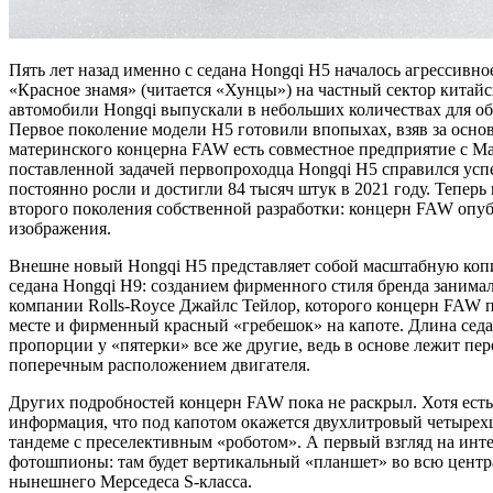
Пять лет назад именно с седана Hongqi H5 началось агрессивно
«Красное знамя» (читается «Хунцы») на частный сектор китайс
автомобили Hongqi выпускали в небольших количествах для об
Первое поколение модели H5 готовили впопыхах, взяв за основ
материнского концерна FAW есть совместное предприятие с Ма
поставленной задачей первопроходца Hongqi H5 справился ус
постоянно росли и достигли 84 тысяч штук в 2021 году. Теперь 
второго поколения собственной разработки: концерн FAW опу
изображения.
Внешне новый Hongqi H5 представляет собой масштабную коп
седана Hongqi H9: созданием фирменного стиля бренда занима
компании Rolls-Royce Джайлс Тейлор, которого концерн FAW п
месте и фирменный красный «гребешок» на капоте. Длина седа
пропорции у «пятерки» все же другие, ведь в основе лежит пе
поперечным расположением двигателя.
Других подробностей концерн FAW пока не раскрыл. Хотя ест
информация, что под капотом окажется двухлитровый четыре
тандеме с преселективным «роботом». А первый взгляд на инт
фотошпионы: там будет вертикальный «планшет» во всю центра
нынешнего Мерседеса S-класса.