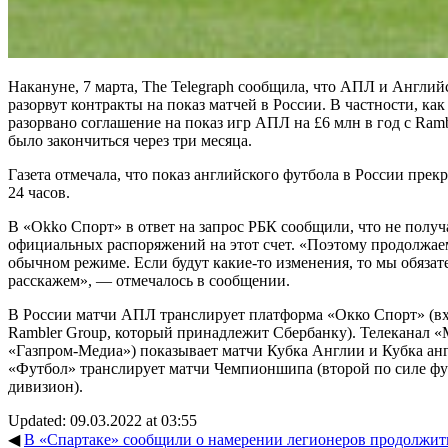
Накануне, 7 марта, The Telegraph сообщила, что АПЛ и Англий
разорвут контракты на показ матчей в России. В частности, как
разорвано соглашение на показ игр АПЛ на £6 млн в год с Ramb
было закончиться через три месяца.
Газета отмечала, что показ английского футбола в России пре
24 часов.
В «Okko Спорт» в ответ на запрос РБК сообщили, что не получ
официальных распоряжений на этот счет. «Поэтому продолжае
обычном режиме. Если будут какие-то изменения, то мы обязат
расскажем», — отмечалось в сообщении.
В России матчи АПЛ транслирует платформа «Окко Спорт» (вх
Rambler Group, который принадлежит Сбербанку). Телеканал «
«Газпром-Медиа») показывает матчи Кубка Англии и Кубка анг
«Футбол» транслирует матчи Чемпионшипа (второй по силе ф
дивизион).
Updated: 09.03.2022 at 03:55
◀
В «Спартаке» сообщили о намерении легионеров продолжить и