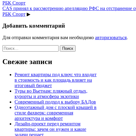
РБК Спорт
CAS принял к рассмотрению апелляцию РФС на отстранение от 
РБК Спорт
▶
Добавить комментарий
Для отправки комментария вам необходимо
авторизоваться
.
Найти:
Свежие записи
Ремонт квартиры под ключ: что входит
в стоимость и как площадь влияет на
итоговый бюджет
Туры во Вьетнам: пляжный отдых,
курорты и атмосфера экзотики
Современный подход к выбору БАДов
Одноэтажный дом с плоской крышей в
стиле фахверк: современная
архитектура и комфорт
Дизайн-проект перед ремонтом
квартиры: зачем он нужен и какие
задачи решает