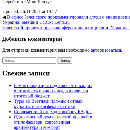
Перейти в «Мою Ленту»
Updated: 26.11.2021 at 19:57
◀
В офисе Зеленского прокомментировали слухи о вводе военн
Украина: Бывший СССР: Lenta.ru
Зеленский проведет пресс-конференцию в пиццерии: Украина:
Добавить комментарий
Для отправки комментария вам необходимо
авторизоваться
.
Найти:
Свежие записи
Ремонт квартиры под ключ: что входит
в стоимость и как площадь влияет на
итоговый бюджет
Туры во Вьетнам: пляжный отдых,
курорты и атмосфера экзотики
Современный подход к выбору БАДов
Одноэтажный дом с плоской крышей в
стиле фахверк: современная
архитектура и комфорт