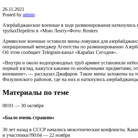
26.11.2021
Posted by
admin
Азербайджанские военные в ходе разминирования наткнулись
трубахПерейти в «Мою Ленту»
Фото: Reuters
Армянские военные оставили мины-ловушки для азербайджанск
операционный менеджер Агентства по разминированию Азерб
Об этом сообщает Telegram-канал «Карабах Сегодня».
«Внутри и около водопроводных труб армяне установили небо
первый взгляд, кажутся какими-то необычными предметами, от
внимание», — рассказал Джафаров. Такие мины заложены на т
Физулинского районов, где на них и наткнулись азербайджанц
Материалы по теме
00:01
—
30 октября
«Было очень страшно»
30 лет назад в СССР начались межэтнические конфликты. Как
и участники?
00:04
—
22 ноября