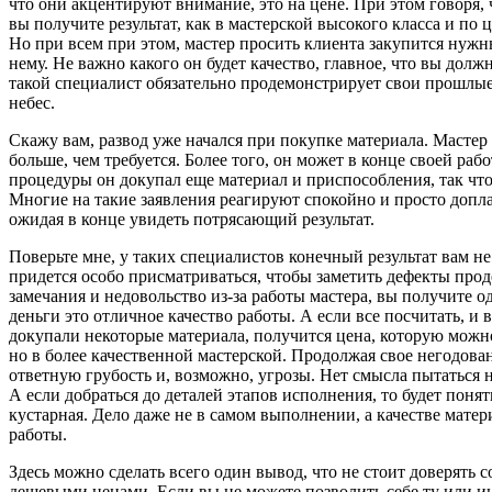
что они акцентируют внимание, это на цене. При этом говоря,
вы получите результат, как в мастерской высокого класса и по ц
Но при всем при этом, мастер просить клиента закупится нуж
нему. Не важно какого он будет качество, главное, что вы долж
такой специалист обязательно продемонстрирует свои прошлые
небес.
Скажу вам, развод уже начался при покупке материала. Мастер 
больше, чем требуется. Более того, он может в конце своей рабо
процедуры он докупал еще материал и приспособления, так что
Многие на такие заявления реагируют спокойно и просто доп
ожидая в конце увидеть потрясающий результат.
Поверьте мне, у таких специалистов конечный результат вам не
придется особо присматриваться, чтобы заметить дефекты прод
замечания и недовольство из-за работы мастера, вы получите од
деньги это отличное качество работы. А если все посчитать, и 
докупали некоторые материала, получится цена, которую можно 
но в более качественной мастерской. Продолжая свое негодован
ответную грубость и, возможно, угрозы. Нет смысла пытаться н
А если добраться до деталей этапов исполнения, то будет понят
кустарная. Дело даже не в самом выполнении, а качестве матер
работы.
Здесь можно сделать всего один вывод, что не стоит доверять
дешевыми ценами. Если вы не можете позволить себе ту или и