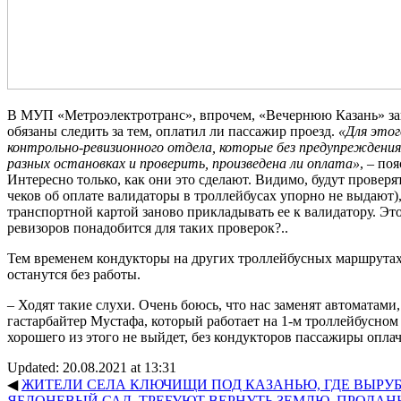
В МУП «Метроэлектротранс», впрочем, «Вечернюю Казань» зав
обязаны следить за тем, оплатил ли пассажир проезд.
«Для этог
контрольно-ревизионного отдела, которые без предупреждения
разных остановках и проверить, произведена ли оплата»
, – по
Интересно только, как они это сделают. Видимо, будут проверя
чеков об оплате валидаторы в троллейбусах упорно не выдают),
транспортной картой заново прикладывать ее к валидатору. Это
ревизоров понадобится для таких проверок?..
Тем временем кондукторы на других троллейбусных маршрутах
останутся без работы.
– Ходят такие слухи. Очень боюсь, что нас заменят автоматами,
гастарбайтер Мустафа, который работает на 1-м троллейбусном
хорошего из этого не выйдет, без кондукторов пассажиры оплач
Updated: 20.08.2021 at 13:31
◀
ЖИТЕЛИ СЕЛА КЛЮЧИЩИ ПОД КАЗАНЬЮ, ГДЕ ВЫР
ЯБЛОНЕВЫЙ САД, ТРЕБУЮТ ВЕРНУТЬ ЗЕМЛЮ, ПРОДА