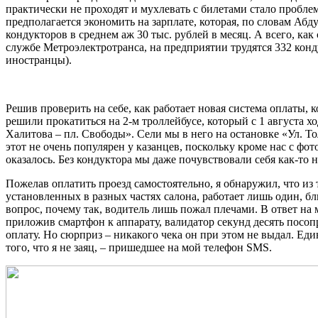
практически не проходят и мухлевать с билетами стало пробле
предполагается экономить на зарплате, которая, по словам Абду
кондукторов в среднем аж 30 тыс. рублей в месяц. А всего, ка
службе Метроэлектротранса, на предприятии трудятся 332 конду
иностранцы).
Решив проверить на себе, как работает новая система оплаты,
решили прокатиться на 2-м троллейбусе, который с 1 августа х
Халитова – пл. Свободы». Сели мы в него на остановке «Ул. Т
этот не очень популярен у казанцев, поскольку кроме нас с фот
оказалось. Без кондуктора мы даже почувствовали себя как-то 
Пожелав оплатить проезд самостоятельно, я обнаружил, что из 
установленных в разных частях салона, работает лишь один, 
вопрос, почему так, водитель лишь пожал плечами. В ответ на
приложив смартфон к аппарату, валидатор секунд десять посоп
оплату. Но сюрприз – никакого чека он при этом не выдал. Ед
того, что я не заяц, – пришедшее на мой телефон SMS.