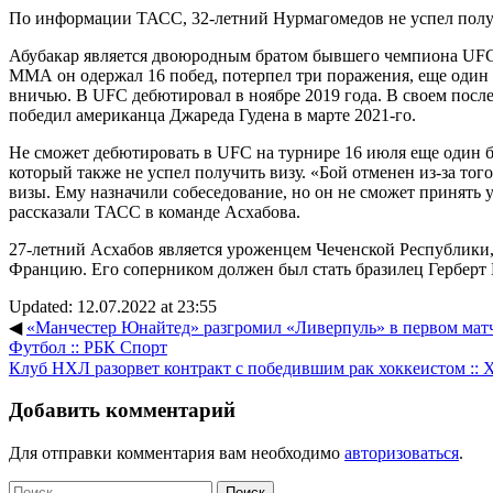
По информации ТАСС, 32-летний Нурмагомедов не успел полу
Абубакар является двоюродным братом бывшего чемпиона UF
ММА он одержал 16 побед, потерпел три поражения, еще один
вничью. В UFC дебютировал в ноябре 2019 года. В своем посл
победил американца Джареда Гудена в марте 2021-го.
Не сможет дебютировать в UFC на турнире 16 июля еще один 
который также не успел получить визу. «Бой отменен из-за того
визы. Ему назначили собеседование, но он не сможет принять 
рассказали ТАСС в команде Асхабова.
27-летний Асхабов является уроженцем Чеченской Республики,
Францию. Его соперником должен был стать бразилец Герберт 
Updated: 12.07.2022 at 23:55
◀
«Манчестер Юнайтед» разгромил «Ливерпуль» в первом матч
Футбол :: РБК Спорт
Клуб НХЛ разорвет контракт с победившим рак хоккеистом :: Х
Добавить комментарий
Для отправки комментария вам необходимо
авторизоваться
.
Найти: