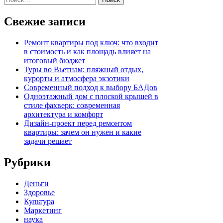
Свежие записи
Ремонт квартиры под ключ: что входит
в стоимость и как площадь влияет на
итоговый бюджет
Туры во Вьетнам: пляжный отдых,
курорты и атмосфера экзотики
Современный подход к выбору БАДов
Одноэтажный дом с плоской крышей в
стиле фахверк: современная
архитектура и комфорт
Дизайн-проект перед ремонтом
квартиры: зачем он нужен и какие
задачи решает
Рубрики
Деньги
Здоровье
Культура
Маркетинг
наука