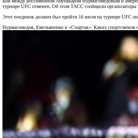
Бой между россиянином Абубакаром Нурмагомедовым и амери
турнире UFC отменен. Об этом ТАСС сообщили организаторы 
Этот поединок должен был пройти 16 июля на турнире UFC o
Нурмагомедов, Емельяненко и «Спартак». Каких спортсменов