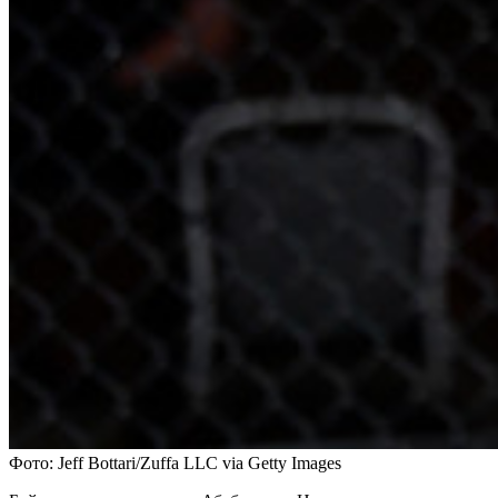
Фото: Jeff Bottari/Zuffa LLC via Getty Images