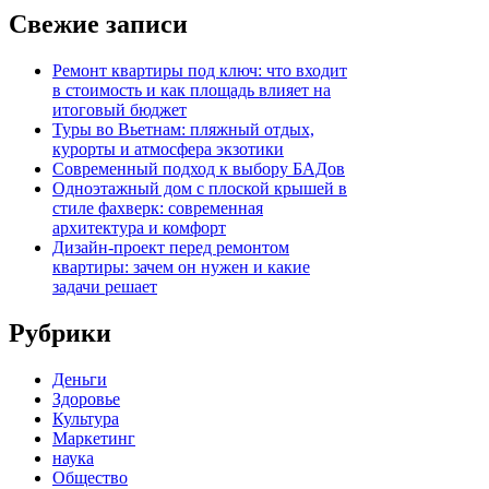
Свежие записи
Ремонт квартиры под ключ: что входит
в стоимость и как площадь влияет на
итоговый бюджет
Туры во Вьетнам: пляжный отдых,
курорты и атмосфера экзотики
Современный подход к выбору БАДов
Одноэтажный дом с плоской крышей в
стиле фахверк: современная
архитектура и комфорт
Дизайн-проект перед ремонтом
квартиры: зачем он нужен и какие
задачи решает
Рубрики
Деньги
Здоровье
Культура
Маркетинг
наука
Общество