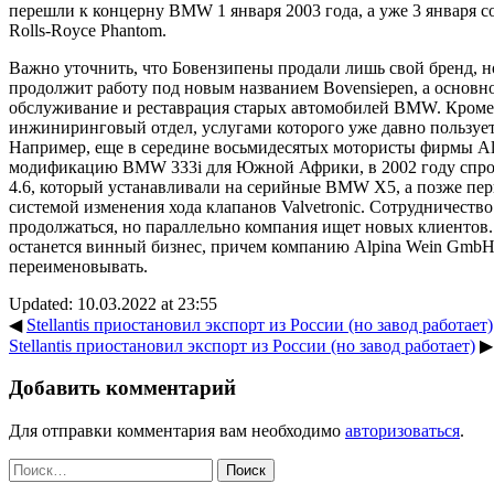
перешли к концерну BMW 1 января 2003 года, а уже 3 января с
Rolls-Royce Phantom.
Важно уточнить, что Бовензипены продали лишь свой бренд, 
продолжит работу под новым названием Bovensiepen, а основн
обслуживание и реставрация старых автомобилей BMW. Кроме 
инжиниринговый отдел, услугами которого уже давно пользуе
Например, еще в середине восьмидесятых мотористы фирмы Al
модификацию BMW 333i для Южной Африки, в 2002 году спро
4.6, который устанавливали на серийные BMW X5, а позже пе
системой изменения хода клапанов Valvetronic. Сотрудничеств
продолжаться, но параллельно компания ищет новых клиентов.
останется винный бизнес, причем компанию Alpina Wein GmbH
переименовывать.
Updated: 10.03.2022 at 23:55
◀
Stellantis приостановил экспорт из России (но завод работает)
Stellantis приостановил экспорт из России (но завод работает)
▶
Добавить комментарий
Для отправки комментария вам необходимо
авторизоваться
.
Найти: