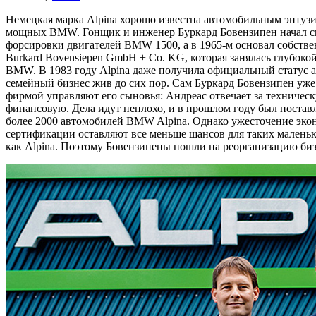
Немецкая марка Alpina хорошо известна автомобильным энтуз
мощных BMW. Гонщик и инженер Буркард Бовензипен начал сво
форсировки двигателей BMW 1500, а в 1965-м основал собств
Burkard Bovensiepen GmbH + Co. KG, которая занялась глубоко
BMW. В 1983 году Alpina даже получила официальный статус а
семейный бизнес жив до сих пор. Сам Буркард Бовензипен уже 
фирмой управляют его сыновья: Андреас отвечает за техническ
финансовую. Дела идут неплохо, и в прошлом году был поста
более 2000 автомобилей BMW Alpina. Однако ужесточение эко
сертификации оставляют все меньше шансов для таких малень
как Alpina. Поэтому Бовензипены пошли на реорганизацию биз