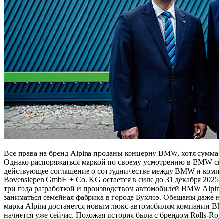
Все права на бренд Alpina проданы концерну BMW, хотя сумма 
Однако распоряжаться маркой по своему усмотрению в BMW смо
действующее соглашение о сотрудничестве между BMW и компа
Bovensiepen GmbH + Co. KG остается в силе до 31 декабря 202
три года разработкой и производством автомобилей BMW Alpin
заниматься семейная фабрика в городе Бухлоэ. Обещаны даже н
марка Alpina достанется новым люкс-автомобилям компании B
начнется уже сейчас. Похожая история была с брендом Rolls-Ro