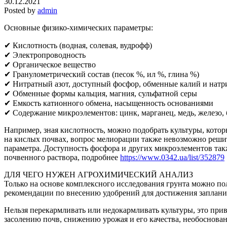
30.12.2021
Posted by
admin
Основные физико-химических параметры:
✔ Кислотность (водная, солевая, вудрофф)
✔ Электропроводность
✔ Органическое вещество
✔ Гранулометрический состав (песок %, ил %, глина %)
✔ Нитратный азот, доступный фосфор, обменные калий и натр
✔ Обменные формы кальция, магния, сульфатной серы
✔ Емкость катионного обмена, насыщенность основаниями
✔ Содержание микроэлементов: цинк, марганец, медь, железо, 
Например, зная кислотность, можно подобрать культуры, котор
на кислых почвах, вопрос мелиорации также невозможно решит
параметра. Доступность фосфора и других микроэлементов так
почвенного раствора, подробнее
https://www.0342.ua/list/352879
ДЛЯ ЧЕГО НУЖЕН АГРОХИМИЧЕСКИЙ АНАЛИЗ
Только на основе комплексного исследования грунта можно по
рекомендации по внесению удобрений для достижения заплан
Нельзя перекармливать или недокармливать культуры, это при
засолению почв, снижению урожая и его качества, необоснова