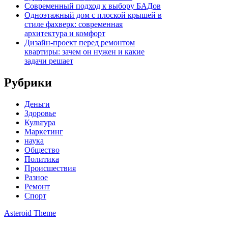
Современный подход к выбору БАДов
Одноэтажный дом с плоской крышей в
стиле фахверк: современная
архитектура и комфорт
Дизайн-проект перед ремонтом
квартиры: зачем он нужен и какие
задачи решает
Рубрики
Деньги
Здоровье
Культура
Маркетинг
наука
Общество
Политика
Происшествия
Разное
Ремонт
Спорт
Asteroid Theme