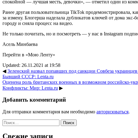
спокойной — лучшая месть, девочки», — отметил один из комм
Ранее другая пользовательница TikTok продемонстрировала, к
за измену. Блогерша наделала дубликатов ключей от дома экс-б
городу и сняла процесс на видео.
Не только почитать, но и посмотреть — у нас в Instagram подпи
Асель Минбаева
Перейти в «Мою Ленту»
Updated: 26.11.2021 at 19:58
◀
Зеленский назвал попавших под санкции Совбеза украинцев
Бывший СССР: Lenta.ru
Оценена роль британских военных в возможном российско-укр
Конфликты: Мир: Lenta.ru
▶
Добавить комментарий
Для отправки комментария вам необходимо
авторизоваться
.
Найти:
Свежие записи