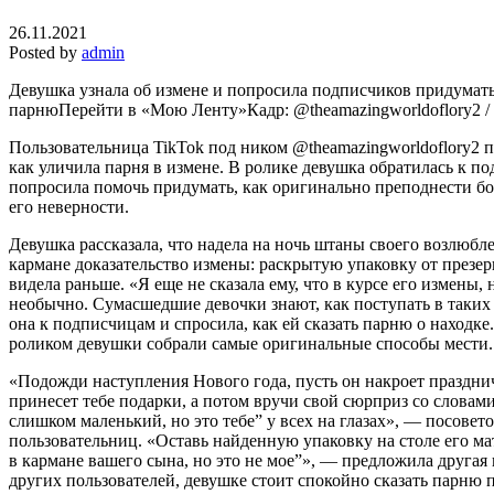
26.11.2021
Posted by
admin
Девушка узнала об измене и попросила подписчиков придумать 
парнюПерейти в «Мою Ленту»
Кадр: @theamazingworldoflory2 /
Пользовательница TikTok под ником @theamazingworldoflory2 п
как уличила парня в измене. В ролике девушка обратилась к п
попросила помочь придумать, как оригинально преподнести бой
его неверности.
Девушка рассказала, что надела на ночь штаны своего возлюбл
кармане доказательство измены: раскрытую упаковку от презер
видела раньше. «Я еще не сказала ему, что в курсе его измены, н
необычно. Сумасшедшие девочки знают, как поступать в таких
она к подписчицам и спросила, как ей сказать парню о находке
роликом девушки собрали самые оригинальные способы мести.
«Подожди наступления Нового года, пусть он накроет празднич
принесет тебе подарки, а потом вручи свой сюрприз со словами
слишком маленький, но это тебе” у всех на глазах», — посовето
пользовательниц. «Оставь найденную упаковку на столе его ма
в кармане вашего сына, но это не мое”», — предложила друга
других пользователей, девушке стоит спокойно сказать парню п