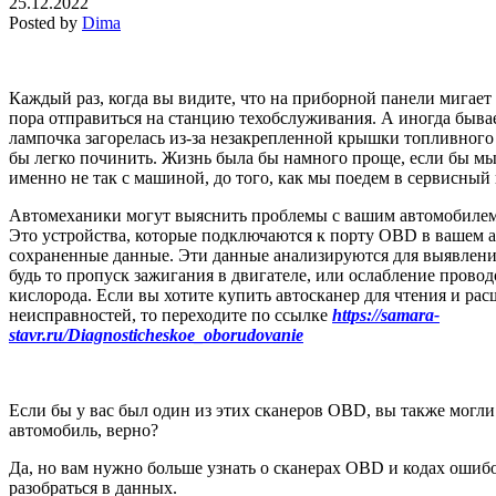
25.12.2022
Posted by
Dima
Каждый раз, когда вы видите, что на приборной панели мигает
пора отправиться на станцию ​​техобслуживания. А иногда быва
лампочка загорелась из-за незакрепленной крышки топливного
бы легко починить. Жизнь была бы намного проще, если бы мы
именно не так с машиной, до того, как мы поедем в сервисный 
Автомеханики могут выяснить проблемы с вашим автомобиле
Это устройства, которые подключаются к порту OBD в вашем 
сохраненные данные. Эти данные анализируются для выявлени
будь то пропуск зажигания в двигателе, или ослабление прово
кислорода. Если вы хотите купить автосканер для чтения и ра
неисправностей, то переходите по ссылке
https://samara-
stavr.ru/Diagnosticheskoe_oborudovanie
Если бы у вас был один из этих сканеров OBD, вы также могли
автомобиль, верно?
Да, но вам нужно больше узнать о сканерах OBD ​​и кодах ошиб
разобраться в данных.