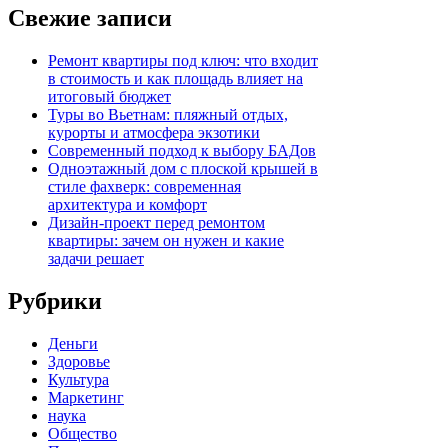
Свежие записи
Ремонт квартиры под ключ: что входит
в стоимость и как площадь влияет на
итоговый бюджет
Туры во Вьетнам: пляжный отдых,
курорты и атмосфера экзотики
Современный подход к выбору БАДов
Одноэтажный дом с плоской крышей в
стиле фахверк: современная
архитектура и комфорт
Дизайн-проект перед ремонтом
квартиры: зачем он нужен и какие
задачи решает
Рубрики
Деньги
Здоровье
Культура
Маркетинг
наука
Общество