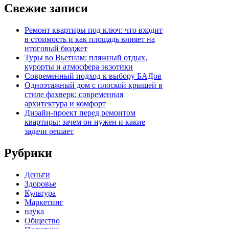
Свежие записи
Ремонт квартиры под ключ: что входит
в стоимость и как площадь влияет на
итоговый бюджет
Туры во Вьетнам: пляжный отдых,
курорты и атмосфера экзотики
Современный подход к выбору БАДов
Одноэтажный дом с плоской крышей в
стиле фахверк: современная
архитектура и комфорт
Дизайн-проект перед ремонтом
квартиры: зачем он нужен и какие
задачи решает
Рубрики
Деньги
Здоровье
Культура
Маркетинг
наука
Общество