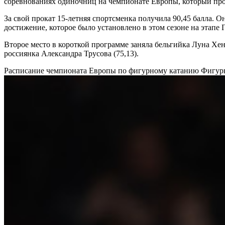
соревнованиях одиночниц на чемпионате Европы, который про
За свой прокат 15-летняя спортсменка получила 90,45 балла. 
достижение, которое было установлено в этом сезоне на этапе Г
Второе место в короткой программе заняла бельгийка Луна Хен
россиянка Александра Трусова (75,13).
Расписание чемпионата Европы по фигурному катанию
Фигурн