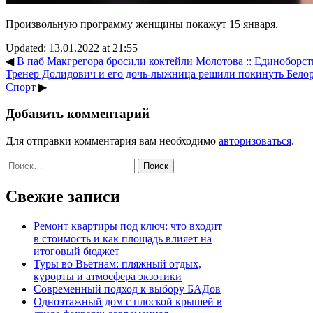
Произвольную программу женщины покажут 15 января.
Updated: 13.01.2022 at 21:55
◀
В паб Макгрегора бросили коктейли Молотова :: Единоборст
Тренер Долидович и его дочь-лыжница решили покинуть Белору
Спорт
▶
Добавить комментарий
Для отправки комментария вам необходимо
авторизоваться
.
Найти:
Свежие записи
Ремонт квартиры под ключ: что входит
в стоимость и как площадь влияет на
итоговый бюджет
Туры во Вьетнам: пляжный отдых,
курорты и атмосфера экзотики
Современный подход к выбору БАДов
Одноэтажный дом с плоской крышей в