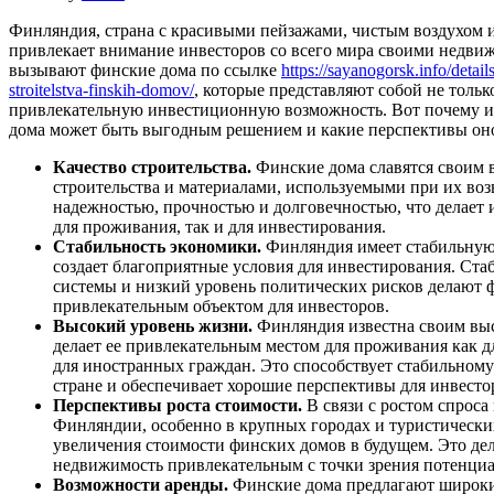
Финляндия, страна с красивыми пейзажами, чистым воздухом 
привлекает внимание инвесторов со всего мира своими недви
вызывают финские дома по ссылке
https://sayanogorsk.info/detai
stroitelstva-finskih-domov/
, которые представляют собой не тольк
привлекательную инвестиционную возможность. Вот почему и
дома может быть выгодным решением и какие перспективы оно
Качество строительства.
Финские дома славятся своим 
строительства и материалами, используемыми при их во
надежностью, прочностью и долговечностью, что делает
для проживания, так и для инвестирования.
Стабильность экономики.
Финляндия имеет стабильную 
создает благоприятные условия для инвестирования. Ст
системы и низкий уровень политических рисков делают 
привлекательным объектом для инвесторов.
Высокий уровень жизни.
Финляндия известна своим вы
делает ее привлекательным местом для проживания как д
для иностранных граждан. Это способствует стабильному
стране и обеспечивает хорошие перспективы для инвесто
Перспективы роста стоимости.
В связи с ростом спроса
Финляндии, особенно в крупных городах и туристически
увеличения стоимости финских домов в будущем. Это де
недвижимость привлекательным с точки зрения потенци
Возможности аренды.
Финские дома предлагают широки