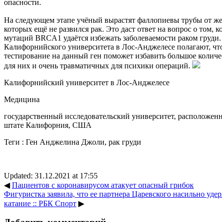
опасности.
На следующем этапе учёный вырастят фаллопиевы трубы от ж
которых ещё не развился рак. Это даст ответ на вопрос о том, 
мутаций BRCA1 удаётся избежать заболеваемости раком груди.
Калифорнийского университета в Лос-Анджелесе полагают, чт
тестирование на данный ген поможет избавить большое колич
для них и очень травматичных для психики операций.
Калифорнийский университет в Лос-Анджелесе
Медицина
государственный исследовательский университет, расположен
штате Калифорния, США
Теги :
Ген Анджелина Джоли
,
рак груди
Updated: 31.12.2021 at 17:55
◀
Пациентов с коронавирусом атакует опасный грибок
Фигуристка заявила, что ее партнера Царевского насильно уде
катание :: РБК Спорт
▶