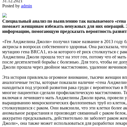
31.12.2021
Posted by
admin
Специальный анализ по выявлению так называемого «ген
поможет женщинам избежать ненужных для них операций. Э
информацию,
помогающую предсказать вероятность развити
«Ген Анджелина Джоли» получил такое название в 2013 году б
актрисы в вопросах собственного здоровья. Она рассказала, что
мутацию гена BRCA1, из-за которого её риск столкнуться с ра
Анджелина Джоли прошла тест на этот ген, потому что её мать 
после десятилетней борьбы с болезнью. Для того, чтобы не доп
Джоли прошла через двойное мастэктомию, удаление яичников
Эта история привлекла огромное внимание, тысячи женщин вп
аналогичные тесты, которые показали наличие «гена Анджели
находиться под угрозой развития рака груди с вероятностью в 
многие пациентки сделали профилактическую мастэктомию. Те
включая и лечившего мать Анджелины Джоли врача, провели 
выращиванию микроскопических фаллопиевых труб из клеток,
столкнувшихся с раком. Они выяснили, что эти клетки более а
аномальное разрастания и производят связанный с раком бело
аккуратно предсказывать, действительно ли заболеет раком 
Джоли», она также может использоваться для разработки лека