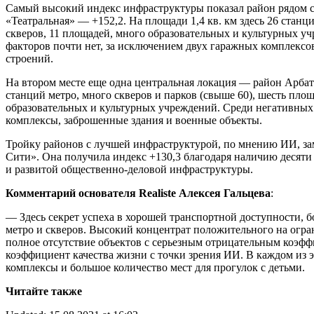
Самый высокий индекс инфраструктуры показал район рядом с
«Театральная» — +152,2. На площади 1,4 кв. км здесь 26 станци
скверов, 11 площадей, много образовательных и культурных у
факторов почти нет, за исключением двух гаражных комплексо
строений.
На втором месте еще одна центральная локация — район Арбат 
станций метро, много скверов и парков (свыше 60), шесть пло
образовательных и культурных учреждений. Среди негативны
комплексы, заброшенные здания и военные объекты.
Тройку районов с лучшей инфраструктурой, по мнению ИИ, за
Сити». Она получила индекс +130,3 благодаря наличию десяти 
и развитой общественно-деловой инфраструктуры.
Комментарий основателя Realiste Алексея Гальцева
:
— Здесь секрет успеха в хорошей транспортной доступности, 
метро и скверов. Высокий концентрат положительного на огр
полное отсутствие объектов с серьезным отрицательным коэф
коэффициент качества жизни с точки зрения ИИ. В каждом из 
комплексы и большое количество мест для прогулок с детьми.
Читайте также