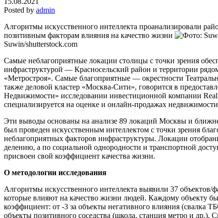
15.08.2021
Posted by
admin
Алгоритмы искусственного интеллекта проанализировали рай
позитивным факторам влияния на качество жизни
Suwin/shutterstock.com
Cамые неблагоприятные локации столицы с точки зрения обес
инфраструктурой — Красносельский район и территории рядом
«Метростроя». Самые благоприятные — окрестности Театральн
также деловой кластер «Москва-Сити», говорится в предостав
Недвижимости» исследовании инвестиционной компании Realis
специализируется на оценке и онлайн-продажах недвижимости
Эти выводы основаны на анализе 89 локаций Москвы и ближн
был проведен искусственным интеллектом с точки зрения бла
неблагоприятных факторов инфраструктуры. Локации отобран
делению, а по социальной однородности и транспортной досту
присвоен свой коэффициент качества жизни.
О методологии исследования
Алгоритмы искусственного интеллекта выявили 37 объектов/ф
которые влияют на качество жизни людей. Каждому объекту б
коэффициент: от -3 за объекты негативного влияния (свалка ТБО
объекты позитивного соседства (школа, станция метро и др.). 