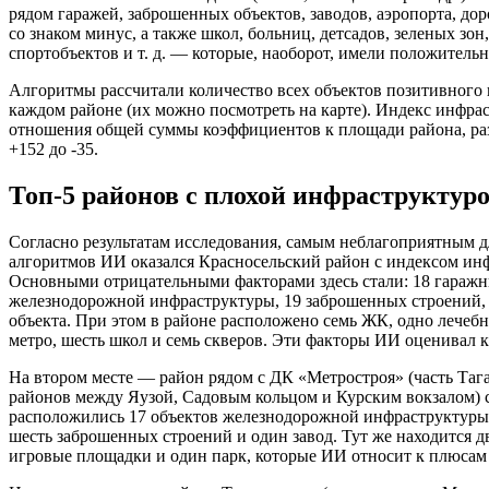
рядом гаражей, заброшенных объектов, заводов, аэропорта, до
со знаком минус, а также школ, больниц, детсадов, зеленых зон
спортобъектов и т. д. — которые, наоборот, имели положительн
Алгоритмы рассчитали количество всех объектов позитивного 
каждом районе (их можно посмотреть на карте). Индекс инфра
отношения общей суммы коэффициентов к площади района, раз
+152 до -35.
Топ-5 районов с плохой инфраструктур
Согласно результатам исследования, самым неблагоприятным д
алгоритмов ИИ оказался Красносельский район с индексом инф
Основными отрицательными факторами здесь стали: 18 гаражн
железнодорожной инфраструктуры, 19 заброшенных строений, 
объекта. При этом в районе расположено семь ЖК, одно лечебн
метро, шесть школ и семь скверов. Эти факторы ИИ оценивал 
На втором месте — район рядом с ДК «Метростроя» (часть Таг
районов между Яузой, Садовым кольцом и Курским вокзалом) с 
расположились 17 объектов железнодорожной инфраструктуры,
шесть заброшенных строений и один завод. Тут же находится д
игровые площадки и один парк, которые ИИ относит к плюсам 