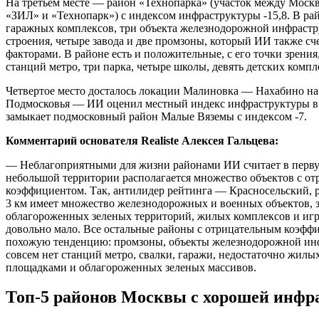
На третьем месте — район «Технопарка» (участок между Мос
«ЗИЛ» и «Технопарк») с индексом инфраструктуры -15,8. В рай
гаражных комплексов, три объекта железнодорожной инфраст
строения, четыре завода и две промзоны, который ИИ также с
факторами. В районе есть и положительные, с его точки зрения
станций метро, три парка, четыре школы, девять детских компл
Четвертое место досталось локации Малиновка — Нахабино на 
Подмосковья — ИИ оценил местный индекс инфраструктуры в -
замыкает подмосковный район Малые Вяземы с индексом -7.
Комментарий основателя Realiste Алексея Гальцева:
— Неблагоприятными для жизни районами ИИ считает в первую
небольшой территории располагается множество объектов с о
коэффициентом. Так, антилидер рейтинга — Красносельский, 
3 км имеет множество железнодорожных и военных объектов, з
облагороженных зеленых территорий, жилых комплексов и иг
довольно мало. Все остальные районы с отрицательным коэфф
похожую тенденцию: промзоны, объекты железнодорожной ин
совсем нет станций метро, свалки, гаражи, недостаточно жилы
площадками и облагороженных зеленых массивов.
Топ-5 районов Москвы с хорошей инфр