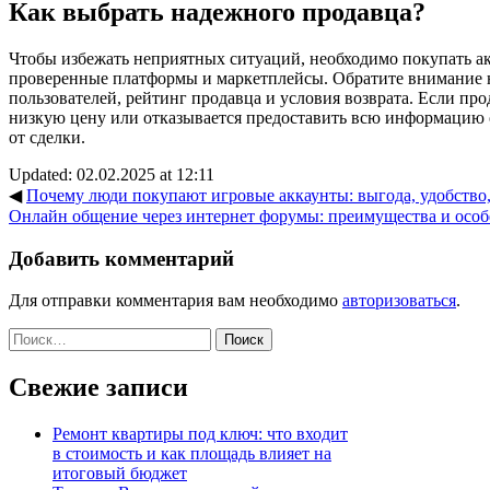
Как выбрать надежного продавца?
Чтобы избежать неприятных ситуаций, необходимо покупать ак
проверенные платформы и маркетплейсы. Обратите внимание 
пользователей, рейтинг продавца и условия возврата. Если пр
низкую цену или отказывается предоставить всю информацию о
от сделки.
Updated: 02.02.2025 at 12:11
◀
Почему люди покупают игровые аккаунты: выгода, удобство
Онлайн общение через интернет форумы: преимущества и осо
Добавить комментарий
Для отправки комментария вам необходимо
авторизоваться
.
Найти:
Свежие записи
Ремонт квартиры под ключ: что входит
в стоимость и как площадь влияет на
итоговый бюджет