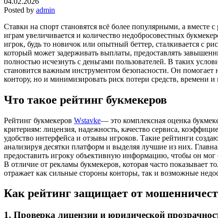
04.02.2026
Posted by
admin
Ставки на спорт становятся всё более популярными, а вместе с
играм увеличивается и количество недобросовестных букмеке
игрок, будь то новичок или опытный беттер, сталкивается с рис
который может задерживать выплаты, предоставлять завышен
полностью исчезнуть с деньгами пользователей. В таких услов
становится важным инструментом безопасности. Он помогает 
контору, но и минимизировать риск потери средств, времени и 
Что такое рейтинг букмекеров
Рейтинг букмекеров
Wstavke
— это комплексная оценка букмек
критериям: лицензия, надежность, качество сервиса, коэффицие
удобство интерфейса и отзывы игроков. Такие рейтинги создаю
анализируя десятки платформ и выделяя лучшие из них. Главн
предоставить игроку объективную информацию, чтобы он мог 
В отличие от рекламы букмекеров, которая часто показывает то
отражает как сильные стороны конторы, так и возможные недо
Как рейтинг защищает от мошенничест
1. Проверка лицензии и юридической прозрачнос