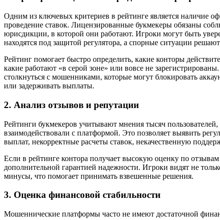
Одним из ключевых критериев в рейтинге является наличие о
проведение ставок. Лицензированные букмекеры обязаны собл
юрисдикции, в которой они работают. Игроки могут быть увере
находятся под защитой регулятора, а спорные ситуации решаю
Рейтинг помогает быстро определить, какие конторы действит
какие работают «в серой зоне» или вовсе не зарегистрированы
столкнуться с мошенниками, которые могут блокировать аккау
или задерживать выплаты.
2. Анализ отзывов и репутации
Рейтинги букмекеров учитывают мнения тысяч пользователей,
взаимодействовали с платформой. Это позволяет выявить регу
выплат, некорректные расчеты ставок, некачественную поддер
Если в рейтинге контора получает высокую оценку по отзывам 
дополнительной гарантией надежности. Игроки видят не толь
минусы, что помогает принимать взвешенные решения.
3. Оценка финансовой стабильности
Мошеннические платформы часто не имеют достаточной финан