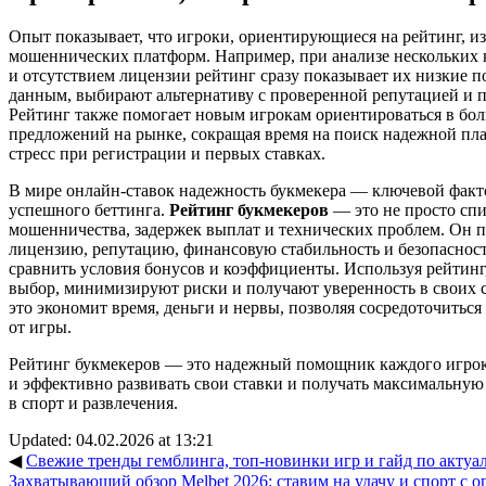
Опыт показывает, что игроки, ориентирующиеся на рейтинг, и
мошеннических платформ. Например, при анализе нескольких 
и отсутствием лицензии рейтинг сразу показывает их низкие п
данным, выбирают альтернативу с проверенной репутацией и 
Рейтинг также помогает новым игрокам ориентироваться в бо
предложений на рынке, сокращая время на поиск надежной п
стресс при регистрации и первых ставках.
В мире онлайн-ставок надежность букмекера — ключевой факто
успешного беттинга.
Рейтинг букмекеров
— это не просто спи
мошенничества, задержек выплат и технических проблем. Он п
лицензию, репутацию, финансовую стабильность и безопасност
сравнить условия бонусов и коэффициенты. Используя рейтинг
выбор, минимизируют риски и получают уверенность в своих с
это экономит время, деньги и нервы, позволяя сосредоточиться
от игры.
Рейтинг букмекеров — это надежный помощник каждого игрока
и эффективно развивать свои ставки и получать максимальную
в спорт и развлечения.
Updated: 04.02.2026 at 13:21
◀
Свежие тренды гемблинга, топ-новинки игр и гайд по актуа
Захватывающий обзор Melbet 2026: ставим на удачу и спорт с о