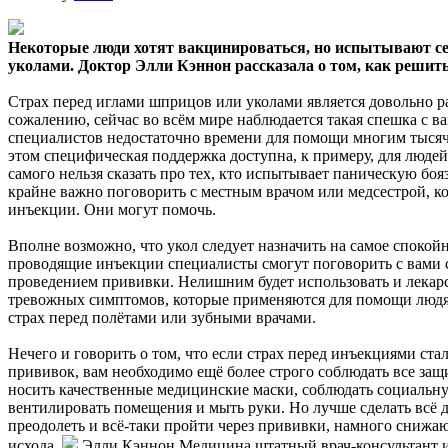
Некоторые люди хотят вакцинироваться, но испытывают се
уколами. Доктор Элли Кэннон рассказала о том, как решить
Страх перед
иглами шприцов или уколами является довольно 
сожалению, сейчас во всём мире наблюдается такая спешка с в
специалистов недостаточно времени для помощи многим тысяч
этом специфическая поддержка доступна, к примеру, для людей 
самого нельзя сказать про тех, кто испытывает паническую бояз
крайне важно поговорить с местным врачом или медсестрой, к
инъекции. Они могут помочь.
Вполне возможно, что укол следует назначить на самое спокойн
проводящие инъекции специалисты смогут поговорить с вами с 
проведением прививки. Нелишним будет использовать и лекар
тревожных симптомов, которые применяются для помощи люд
страх перед полётами или зубными врачами.
Нечего и говорить о том, что если страх перед инъекциями ста
прививок, вам необходимо ещё более строго соблюдать все защ
носить качественные медицинские маски, соблюдать социальн
вентилировать помещения и мыть руки. Но лучше сделать всё дл
преодолеть и всё-таки пройти через прививки, намного снижа
исхода.
Элли Кэннон Медицина штатный врач-консультант из