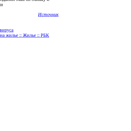
ми
Источник
авируса
на жилье :: Жилье :: РБК