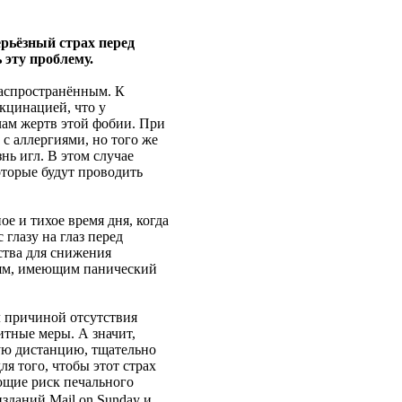
рьёзный страх перед
 эту проблему.
распространённым. К
акцинацией, что у
ам жертв этой фобии. При
с аллергиями, но того же
нь игл. В этом случае
оторые будут проводить
ое и тихое время дня, когда
глазу на глаз перед
ства для снижения
ям, имеющим панический
л причиной отсутствия
итные меры. А значит,
ую дистанцию, тщательно
я того, чтобы этот страх
ющие риск печального
даний Mail on Sunday и