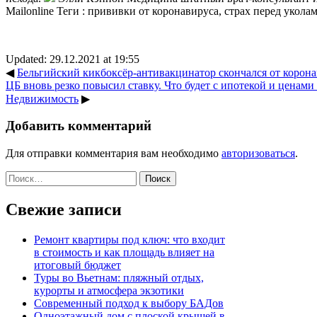
Mailonline
Теги :
прививки от коронавируса
,
страх перед укола
Updated: 29.12.2021 at 19:55
◀
Бельгийский кикбоксёр-антивакцинатор скончался от корон
ЦБ вновь резко повысил ставку. Что будет с ипотекой и ценами 
Недвижимость
▶
Добавить комментарий
Для отправки комментария вам необходимо
авторизоваться
.
Найти:
Свежие записи
Ремонт квартиры под ключ: что входит
в стоимость и как площадь влияет на
итоговый бюджет
Туры во Вьетнам: пляжный отдых,
курорты и атмосфера экзотики
Современный подход к выбору БАДов
Одноэтажный дом с плоской крышей в