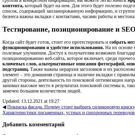
группы в конкретной информации, вы можете легко начать
эфф
контента,
который будет на нем. Для этого будет полезно под
список, содержащий запланированную информацию, и сгруппир
бизнеса важны вкладки с контактами, часами работы и местон
Тестирование, позиционирование и SE
Когда сайт будет готов, стоит его протестировать и
собрать нес
функционировании и удобстве использования.
На их основе 
полезные улучшения. Доступ к получателям возможен благода
позиционированию веб-сайта, которое включает, среди прочег
ключевых слов, альтернативные описания фотографий, опи
подстраниц.
Также важны иерархия заголовков и их располо
элемент – это домашняя страница и наличие вкладки с правил
другой стороны, деятельность по поисковой оптимизации направ
занимал высокое место в результатах поисковой системы и, так
замечен большим количеством людей.
Updated: 13.12.2021 at 19:27
◀
Покраска фасада. Почему стоит выбрать силиконовую краску
Характеристики письменных, устных и синхронных переводов
Добавить комментарий