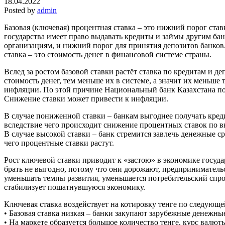
18.04.2022
Posted by
admin
Базовая (ключевая) процентная ставка – это нижний порог став
государства имеет право выдавать кредиты и займы другим ба
организациям, и нижний порог для принятия депозитов банков
ставка – это стоимость денег в финансовой системе страны.
Вслед за ростом базовой ставки растёт ставка по кредитам и д
стоимость денег, тем меньше их в системе, а значит их меньше 
инфляции. По этой причине Национальный банк Казахстана по
Снижение ставки может привести к инфляции.
В случае пониженной ставки – банкам выгоднее получать кред
вследствие чего происходит снижение процентных ставок по в
В случае высокой ставки – банк стремится завлечь денежные ср
чего процентные ставки растут.
Рост ключевой ставки приводит к «застою» в экономике госуда
брать не выгодно, потому что они дорожают, предприниматель
уменьшать темпы развития, уменьшается потребительский спро
стабилизует пошатнувшуюся экономику.
Ключевая ставка воздействует на котировку тенге по следующе
• Базовая ставка низкая – банки закупают зарубежные денежные 
• На маркете образуется большое количество тенге, курс валют