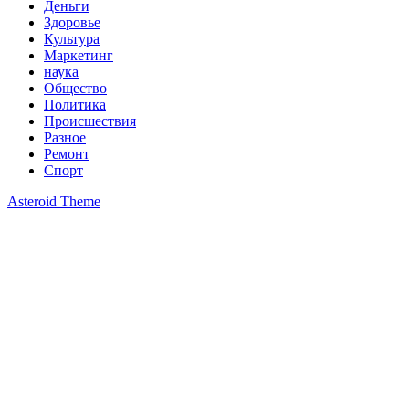
Деньги
Здоровье
Культура
Маркетинг
наука
Общество
Политика
Происшествия
Разное
Ремонт
Спорт
Asteroid Theme