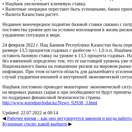
• Нацбанк увеличивает ключевую ставку.
• Валютные операции перестают быть успешными, банки приоб
• Валюта Казахстана растет.
Недавнее внеочередное поднятие базовой ставки связано с по
постоянства уровня цен на условии воплощения в жизнь риск
ухудшении ситуации в мире.
24 февраля 2022 г. Нац Банком Республики Казахстан была опр
размере 13,5 процентов годовых с разбегом +/- 1,0 п.п. Нацбанк
оставить базовую ставку на уровне в 13,5 процента годовых. Н
без изменений определено тем, что ее настоящий уровень уже 
Национального банка на повышение рисков на мировом рынке 
инфляции. При этом остается область для дальнейшего усилен
случай ухудшения внешней и внутренней экономической ситуа
Нацбанк постоянно проводит мониторинг экономической ситуа
на мировых рынках сырья и при необходимости будут приняты
по поддержке финансовой безопасности страны.
http://www.gorodpavlodar.kz/News_92938_3.html
Updated: 22.07.2022 at 00:14
◀
Рабочее время – как оно регулируется законом и когда работ
Кухонные стили: какой выбрать
▶