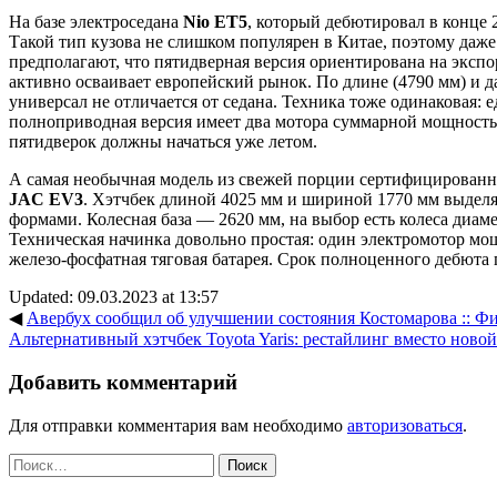
На базе электроседана
Nio ET5
, который дебютировал в конце 2
Такой тип кузова не слишком популярен в Китае, поэтому да
предполагают, что пятидверная версия ориентирована на экспор
активно осваивает европейский рынок. По длине (4790 мм) и д
универсал не отличается от седана. Техника тоже одинаковая: 
полноприводная версия имеет два мотора суммарной мощность
пятидверок должны начаться уже летом.
А самая необычная модель из свежей порции сертифицирова
JAC EV3
. Хэтчбек длиной 4025 мм и шириной 1770 мм выдел
формами. Колесная база — 2620 мм, на выбор есть колеса диам
Техническая начинка довольно простая: один электромотор мощ
железо-фосфатная тяговая батарея. Срок полноценного дебюта 
Updated: 09.03.2023 at 13:57
◀
Авербух сообщил об улучшении состояния Костомарова :: Фи
Альтернативный хэтчбек Toyota Yaris: рестайлинг вместо ново
Добавить комментарий
Для отправки комментария вам необходимо
авторизоваться
.
Найти: