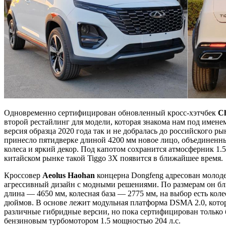
Одновременно сертифицирован обновленный кросс-хэтчбек
Ch
второй рестайлинг для модели, которая знакома нам под имене
версия образца 2020 года так и не добралась до российского р
принесло пятидверке длиной 4200 мм новое лицо, объединенны
колеса и яркий декор. Под капотом сохранится атмосферник 1.5
китайском рынке такой Tiggo 3X появится в ближайшее время.
Кроссовер
Aeolus
Haohan
концерна Dongfeng адресован молод
агрессивный дизайн с модными решениями. По размерам он бли
длина — 4650 мм, колесная база — 2775 мм, на выбор есть коле
дюймов. В основе лежит модульная платформа DSMA 2.0, котор
различные гибридные версии, но пока сертифицирован только 
бензиновым турбомотором 1.5 мощностью 204 л.с.