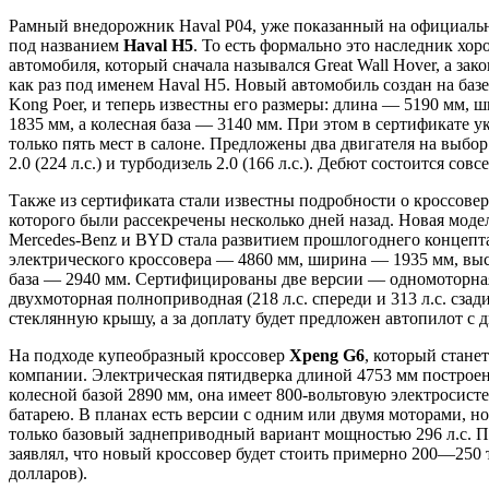
Рамный внедорожник Haval P04, уже показанный на официаль
под названием
Haval H5
. То есть формально это наследник хо
автомобиля, который сначала назывался Great Wall Hover, а за
как раз под именем Haval H5. Новый автомобиль создан на базе
Kong Poer, и теперь известны его размеры: длина — 5190 мм,
1835 мм, а колесная база — 3140 мм. При этом в сертификате ук
только пять мест в салоне. Предложены два двигателя на выбор
2.0 (224 л.с.) и турбодизель 2.0 (166 л.с.). Дебют состоится совс
Также из сертификата стали известны подробности о кроссове
которого были рассекречены несколько дней назад. Новая моде
Mercedes-Benz и BYD стала развитием прошлогоднего концепта 
электрического кроссовера — 4860 мм, ширина — 1935 мм, выс
база — 2940 мм. Сертифицированы две версии — одномоторная 
двухмоторная полноприводная (218 л.с. спереди и 313 л.с. сзад
стеклянную крышу, а за доплату будет предложен автопилот с 
На подходе купеобразный кроссовер
Xpeng G6
, который стане
компании. Электрическая пятидверка длиной 4753 мм построен
колесной базой 2890 мм, она имеет 800-вольтовую электросис
батарею. В планах есть версии с одним или двумя моторами, н
только базовый заднеприводный вариант мощностью 296 л.с. 
заявлял, что новый кроссовер будет стоить примерно 200—250
долларов).