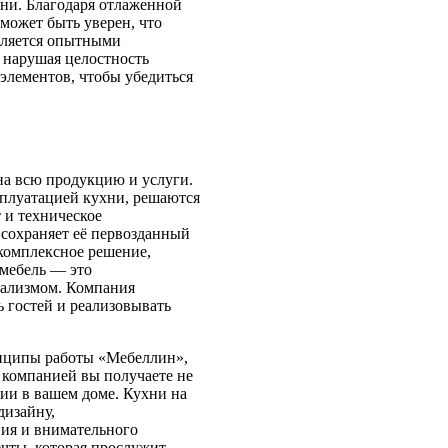
ни. Благодаря отлаженной
может быть уверен, что
твляется опытными
 нарушая целостность
элементов, чтобы убедиться
а всю продукцию и услуги.
сплуатацией кухни, решаются
 и техническое
 сохраняет её первозданный
 комплексное решение,
 мебель — это
нализмом. Компания
ь гостей и реализовывать
нципы работы «Мебеллин»,
 компанией вы получаете не
нии в вашем доме. Кухни на
дизайну,
ия и внимательного
ечты, которая прослужит