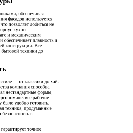
туры
вщиками, обеспечивая
ния фасадов используется
то позволяет добиться не
Корпус кухни
аге и механическим
й обеспечивает плавность и
сей конструкции. Все
 бытовой техники до
ть
стиле — от классики до хай-
дства компания способна
чая нестандартные формы,
эргономике: все рабочие
у было удобно готовить,
ая техника, продуманные
 безопасность в
 гарантирует точное