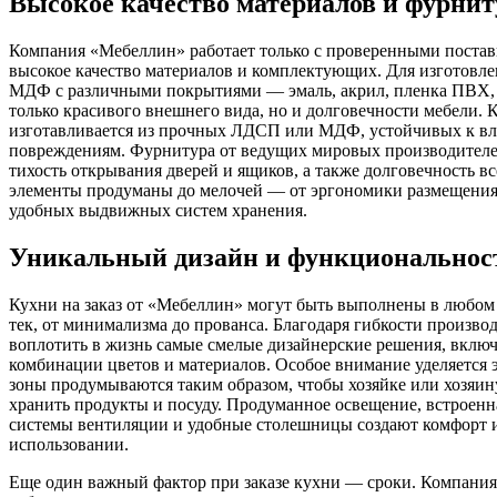
Высокое качество материалов и фурни
Компания «Мебеллин» работает только с проверенными поста
высокое качество материалов и комплектующих. Для изготовле
МДФ с различными покрытиями — эмаль, акрил, пленка ПВХ, ч
только красивого внешнего вида, но и долговечности мебели. 
изготавливается из прочных ЛДСП или МДФ, устойчивых к вл
повреждениям. Фурнитура от ведущих мировых производителе
тихость открывания дверей и ящиков, а также долговечность в
элементы продуманы до мелочей — от эргономики размещения
удобных выдвижных систем хранения.
Уникальный дизайн и функциональнос
Кухни на заказ от «Мебеллин» могут быть выполнены в любом 
тек, от минимализма до прованса. Благодаря гибкости произво
воплотить в жизнь самые смелые дизайнерские решения, вклю
комбинации цветов и материалов. Особое внимание уделяется 
зоны продумываются таким образом, чтобы хозяйке или хозяин
хранить продукты и посуду. Продуманное освещение, встроенн
системы вентиляции и удобные столешницы создают комфорт и
использовании.
Еще один важный фактор при заказе кухни — сроки. Компания