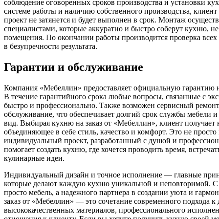
соблюдение оговоренных сроков производства и установки кух
системе работы и наличию собственного производства, клиент 
проект не затянется и будет выполнен в срок. Монтаж осущес
специалистами, которые аккуратно и быстро соберут кухню, не
помещения. По окончании работы производится проверка всех 
в безупречности результата.
Гарантии и обслуживание
Компания «Мебеллин» предоставляет официальную гарантию н
В течение гарантийного срока любые вопросы, связанные с эк
быстро и профессионально. Также возможен сервисный ремонт
обслуживание, что обеспечивает долгий срок службы мебели и
вид. Выбирая кухню на заказ от «Мебеллин», клиент получает
объединяющее в себе стиль, качество и комфорт. Это не просто
индивидуальный проект, разработанный с душой и профессио
помогает создать кухню, где хочется проводить время, встречат
кулинарные идеи.
Индивидуальный дизайн и точное исполнение — главные при
которые делают каждую кухню уникальной и неповторимой. С
просто мебель, а надежного партнера в создании уюта и гармо
заказ от «Мебеллин» — это сочетание современного подхода к 
высококачественных материалов, профессионального исполнен
отношения к клиенту. Если вы хотите получить кухню своей м