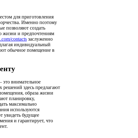
местом для приготовления
ворчества. Именно поэтому
ые позволяют создать
ю жизни и предпочтениям
n.com/contacts
заслуженно
едлагая индивидуальный
щают обычное помещение в
енту
— это внимательное
х решений здесь предлагают
помещения, образа жизни
ают планировку,
дать максимально
ания используются
т увидеть будущее
мения и гарантирует, что
ент.