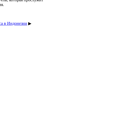
ия.
са в Индонезии
▶