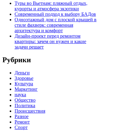
Туры во Вьетнам: пляжный отдых,
курорты и атмосфера экзотики
Современный подход к выбору БАДов
Одноэтажный дом с плоской крышей в
стиле фахверк: современная
архитектура и комфорт
Дизайн-проект перед ремонтом
квартиры: зачем он нужен и какие
задачи решает
Рубрики
Деньги
Здоровье
Культура
Маркетинг
наука
Общество
Политика
Происшествия
Разное
Ремонт
Спорт