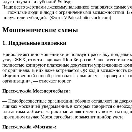
Чаще всего жертвами лжекоммунальщиков становятся самые уя
— пожилые люди и люди с ограниченными возможностями. В с
получатели субсидий.
(Фото: VPales/shutterstock.com)
Мошеннические схемы
1. Поддельные платежки
Наиболее активно мошенники используют рассылку поддельны
услуг ЖКХ, отметил адвокат Шон Бетрозов. Чаще всего такие 
полностью копируют платежные документы управляющих комп
от оригинала. В них даже встречается QR-код и возможность б
«Единственный способ распознать фальшивку — проверить ра
организации», — отмечает юрист.
Пресс-служба Мосэнергосбыта:
— Недобросовестные организации обычно оставляют на дверях
ящиках москвичей уведомления, в которых говорится о необхо
или автомата. Лжеэлектрики заставляют менять автоматы под п
противном случае Мосэнергосбыт не заменит прибор учета.
Пресс-служба «Мосгаза»: