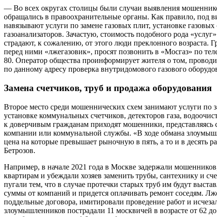
— Во всех округах столицы были случаи выявления мошеннико
обращались в правоохранительные органы. Как правило, под 
навязывают услуги по замене газовых плит, установке газовых
газоанализаторов. Зачастую, стоимость подобного рода «услуг
страдают, к сожалению, от этого люди преклонного возраста. Г
перед ними «лжегазовик», просят позвонить в «Мосгаз» по тел
80. Оператор общества проинформирует жителя о том, проводи
по данному адресу проверка внутридомового газового оборудо
Замена счетчиков, труб и продажа оборудования
Второе место среди мошеннических схем занимают услуги по з
установке коммунальных счетчиков, детекторов газа, водоочи
к доверчивым гражданам приходят мошенники, представляясь
компании или коммунальной службы. «В ходе обмана злоумыш
цена на которые превышает рыночную в пять, а то и в десять 
Бетрозов.
Например, в начале 2021 года в Москве задержали мошенников
квартирам и убеждали хозяев заменить трубы, сантехнику и сч
пугали тем, что в случае протечки старых труб им будут выст
суммы от компаний и придется оплачивать ремонт соседям. Л
поддельные договора, имитировали проведение работ и исчезал
злоумышленников пострадали 11 москвичей в возрасте от 62 до