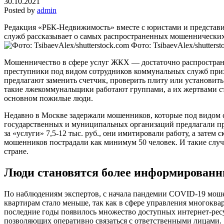
30.10.2021
Posted by
admin
Редакция «РБК-Недвижимость» вместе с юристами и представ
служб рассказывает о самых распространенных мошеннически
Фото: TsibaevAlex/shutterst
Мошенничество в сфере услуг ЖКХ — достаточно распростран
преступники под видом сотрудников коммунальных служб прих
предлагают заменить счетчик, проверить плиту или установить
такие лжекоммунальщики работают группами, а их жертвами ст
основном пожилые люди.
Недавно в Москве задержали мошенников, которые под видом 
государственных и муниципальных организаций предлагали п
за «услуги» 7,5-12 тыс. руб., они имитировали работу, а затем 
мошенников пострадали как минимум 50 человек. И такие случ
стране.
Люди становятся более информирован
По наблюдениям экспертов, с начала пандемии COVID-19 моше
квартирам стало меньше, так как в сфере управления многокв
последние годы появилось множество доступных интернет-рес
позволяющих оперативно связаться с ответственными лицами.