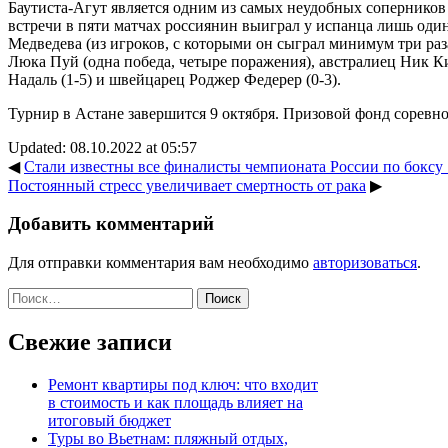
Баутиста-Агут является одним из самых неудобных соперников
встречи в пяти матчах россиянин выиграл у испанца лишь один
Медведева (из игроков, с которыми он сыграл минимум три раз
Люка Пуй (одна победа, четыре поражения), австралиец Ник Ки
Надаль (1-5) и швейцарец Роджер Федерер (0-3).
Турнир в Астане завершится 9 октября. Призовой фонд соревно
Updated: 08.10.2022 at 05:57
◀
Стали известны все финалисты чемпионата России по боксу :
Постоянный стресс увеличивает смертность от рака
▶
Добавить комментарий
Для отправки комментария вам необходимо
авторизоваться
.
Найти:
Свежие записи
Ремонт квартиры под ключ: что входит
в стоимость и как площадь влияет на
итоговый бюджет
Туры во Вьетнам: пляжный отдых,