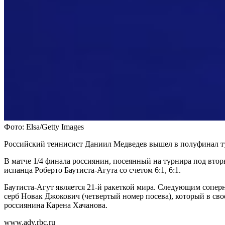
Фото: Elsa/Getty Images
Российский теннисист Даниил Медведев вышел в полуфинал т
В матче 1/4 финала россиянин, посеянный на турнира под вто
испанца Роберто Баутиста-Агута со счетом 6:1, 6:1.
Баутиста-Агут является 21-й ракеткой мира. Следующим сопер
серб Новак Джокович (четвертый номер посева), который в св
россиянина Карена Хачанова.
www.adv.rbc.ru