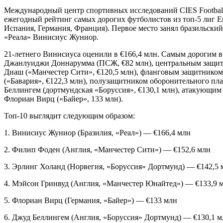
Международный центр спортивных исследований CIES Football 
ежегодный рейтинг самых дорогих футболистов из топ-5 лиг Е
Испания, Германия, Франция). Первое место занял бразильски
«Реала» Винисиус Жуниор.
21-летнего Винисиуса оценили в €166,4 млн. Самым дорогим в
Джанлуиджи Доннарумма (ПСЖ, €82 млн), центральным защит
Диаш («Манчестер Сити», €120,5 млн), фланговым защитнико
(«Бавария», €122,3 млн), полузащитником оборонительного п
Беллингем (дортмундская «Боруссия», €130,1 млн), атакующи
Флориан Вирц («Байер», 133 млн).
Топ-10 выглядит следующим образом:
1. Винисиус Жуниор (Бразилия, «Реал») — €166,4 млн
2. Филип Фоден (Англия, «Манчестер Сити») — €152,6 млн
3. Эрлинг Холанд (Норвегия, «Боруссия» Дортмунд) — €142,5 
4. Мэйсон Гринвуд (Англия, «Манчестер Юнайтед») — €133,9 
5. Флориан Вирц (Германия, «Байер») — €133 млн
6. Джуд Беллингем (Англия, «Боруссия» Дортмунд) — €130,1 м