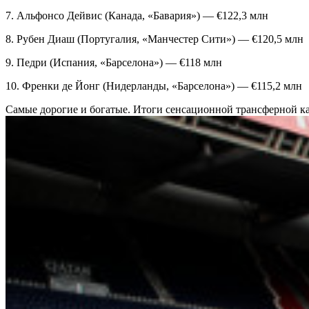
7. Альфонсо Дейвис (Канада, «Бавария») — €122,3 млн
8. Рубен Диаш (Португалия, «Манчестер Сити») — €120,5 млн
9. Педри (Испания, «Барселона») — €118 млн
10. Френки де Йонг (Нидерланды, «Барселона») — €115,2 млн
Самые дорогие и богатые. Итоги сенсационной трансферной 