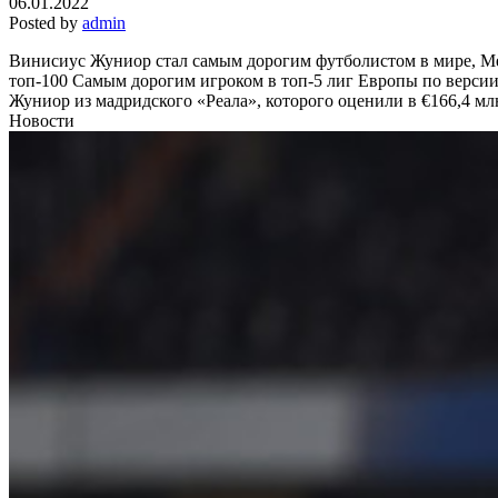
06.01.2022
Posted by
admin
Винисиус Жуниор стал самым дорогим футболистом в мире, Ме
топ-100
Самым дорогим игроком в топ-5 лиг Европы по верси
Жуниор из мадридского «Реала», которого оценили в €166,4 мл
Новости