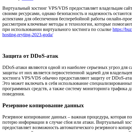
Виртуальный хостинг VPS/VDS предоставляет владельцам сайто
своими ресурсами, однако безопасность и надежность остаютс
аспектами для обеспечения бесперебойной работы онлайн-прое
рассмотрим ключевые методы и технологии, которые помогают
при использовании виртуального хостинга по ссылке
https://bu
hosting-reyting-2023-goda/
Защита от DDoS-атак
DDoS-атаки являются одной из наиболее серьезных угроз для с
защиты от них является первостепенной задачей для владельц
хостинга VPS/VDS обычно предоставляют защиту от DDoS-атак
Это может включать в себя использование специализированны
программных средств, а также систему мониторинга трафика д
поведения.
Резервное копирование данных
Резервное копирование данных – важная процедура, которая п
потерю информации в случае сбоя или атаки. Виртуальный хо
предоставляет возможность автоматического резервного копир