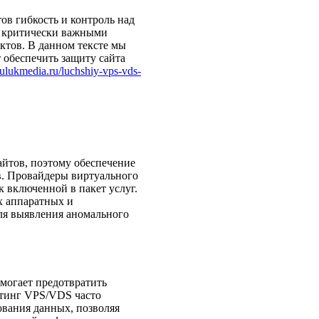
в гибкость и контроль над
я критически важными
ктов. В данном тексте мы
 обеспечить защиту сайта
zulukmedia.ru/luchshiy-vps-vds-
айтов, поэтому обеспечение
ев. Провайдеры виртуального
 включенной в пакет услуг.
х аппаратных и
ля выявления аномального
омогает предотвратить
стинг VPS/VDS часто
ования данных, позволяя