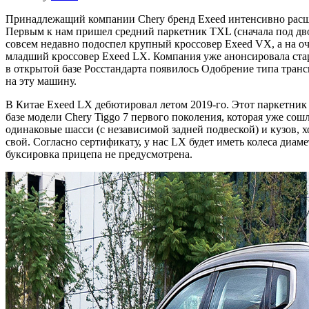
Принадлежащий компании Chery бренд Exeed интенсивно расш
Первым к нам пришел средний паркетник TXL (сначала под дво
совсем недавно подоспел крупный кроссовер Exeed VX, а на о
младший кроссовер Exeed LX. Компания уже анонсировала стар
в открытой базе Росстандарта появилось Одобрение типа тран
на эту машину.
В Китае Exeed LX дебютировал летом 2019-го. Этот паркетник
базе модели Chery Tiggo 7 первого поколения, которая уже сошл
одинаковые шасси (с независимой задней подвеской) и кузов, х
свой. Согласно сертификату, у нас LX будет иметь колеса диам
буксировка прицепа не предусмотрена.