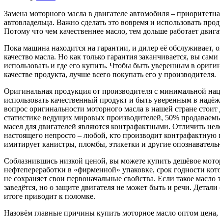
Замена моторного масла в двигателе автомобиля – приоритетна
автовладельца. Важно сделать это вовремя и использовать прод
Потому что чем качественнее масло, тем дольше работает двига
Пока машина находится на гарантии, и дилер её обслуживает, о
качество масла. Но как только гарантия заканчивается, вы сами
использовать и где его купить. Чтобы быть уверенным в ориги
качестве продукта, лучше всего покупать его у производителя.
Оригинальная продукция от производителя с минимальной нац
использовать качественный продукт и быть уверенным в надёж
вопрос оригинальности моторного масла в нашей стране стоит 
статистике ведущих мировых производителей, 50% продаваемы
масел для двигателей являются контрафактными. Отличить нел
настоящего непросто – любой, кто производит контрафактную
имитирует канистры, пломбы, этикетки и другие опознаватель
Соблазнившись низкой ценой, вы можете купить дешёвое мото
нефтепереработки в «фирменной» упаковке, срок годности кот
не сохраняет свои первоначальные свойства. Если такое масло 
заведётся, но о защите двигателя не может быть и речи. Детали
итоге приводит к поломке.
Назовём главные причины купить моторное масло оптом цена, 