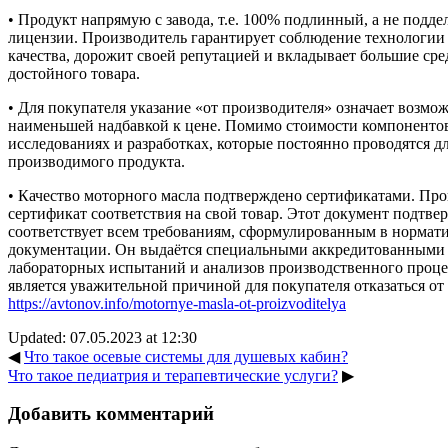
• Продукт напрямую с завода, т.е. 100% подлинный, а не подд
лицензии. Производитель гарантирует соблюдение технологии
качества, дорожит своей репутацией и вкладывает большие сре
достойного товара.
• Для покупателя указание «от производителя» означает возмо
наименьшей надбавкой к цене. Помимо стоимости компонентов
исследованиях и разработках, которые постоянно проводятся д
производимого продукта.
• Качество моторного масла подтверждено сертификатами. Про
сертификат соответствия на свой товар. Этот документ подтвер
соответствует всем требованиям, сформулированным в нормат
документации. Он выдаётся специальными аккредитованными 
лабораторных испытаний и анализов производственного проце
является уважительной причиной для покупателя отказаться от
https://avtonov.info/motornye-masla-ot-proizvoditelya
Updated: 07.05.2023 at 12:30
◀
Что такое осевые системы для душевых кабин?
Что такое педиатрия и терапевтические услуги?
▶
Добавить комментарий