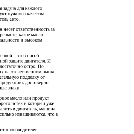
я задача для каждого
укт нужного качества.
тель авто.
н несёт ответственность за
 решаете, какое масло
нальности и высоком
енкой – это способ
ной защите двигателя. И
достаточно остро. По
х на отечественном рынке
егальную подделку от
 продукцию, достоверно
ные знаки.
рное масло или продукт
орого истёк и который уже
залить в двигатель, машина
 сильно изнашиваются, что в
от производителя: