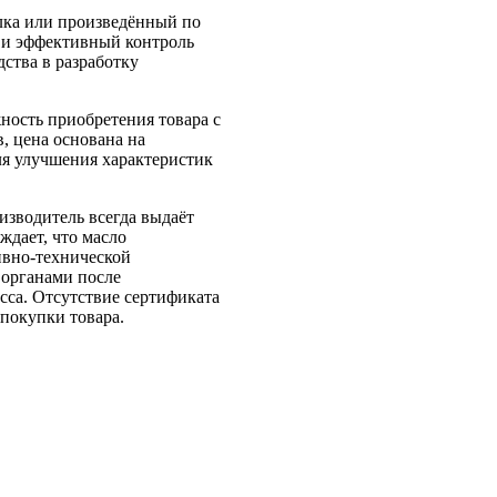
елка или произведённый по
 и эффективный контроль
дства в разработку
жность приобретения товара с
, цена основана на
ля улучшения характеристик
изводитель всегда выдаёт
ждает, что масло
ивно-технической
органами после
сса. Отсутствие сертификата
 покупки товара.