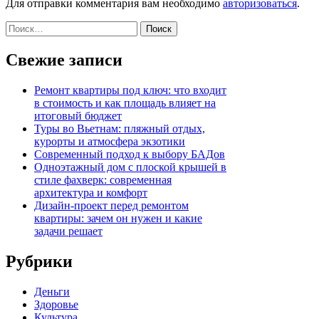
Для отправки комментария вам необходимо
авторизоваться
.
Найти:
Свежие записи
Ремонт квартиры под ключ: что входит
в стоимость и как площадь влияет на
итоговый бюджет
Туры во Вьетнам: пляжный отдых,
курорты и атмосфера экзотики
Современный подход к выбору БАДов
Одноэтажный дом с плоской крышей в
стиле фахверк: современная
архитектура и комфорт
Дизайн-проект перед ремонтом
квартиры: зачем он нужен и какие
задачи решает
Рубрики
Деньги
Здоровье
Культура