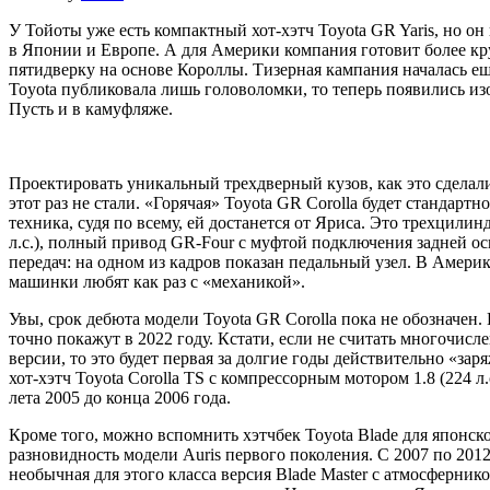
У Тойоты уже есть компактный хот-хэтч Toyota GR Yaris, но о
в Японии и Европе. А для Америки компания готовит более 
пятидверку на основе Короллы. Тизерная кампания началась ещ
Toyota публиковала лишь головоломки, то теперь появились и
Пусть и в камуфляже.
Проектировать уникальный трехдверный кузов, как это сделали
этот раз не стали. «Горячая» Toyota GR Corolla будет стандартн
техника, судя по всему, ей достанется от Яриса. Это трехцилин
л.с.), полный привод GR-Four с муфтой подключения задней о
передач: на одном из кадров показан педальный узел. В Амер
машинки любят как раз с «механикой».
Увы, срок дебюта модели Toyota GR Corolla пока не обозначен
точно покажут в 2022 году. Кстати, если не считать многочис
версии, то это будет первая за долгие годы действительно «зар
хот-хэтч Toyota Corolla TS с компрессорным мотором 1.8 (224 л.
лета 2005 до конца 2006 года.
Кроме того, можно вспомнить хэтчбек Toyota Blade для японско
разновидность модели Auris первого поколения. С 2007 по 2012
необычная для этого класса версия Blade Master с атмосферником