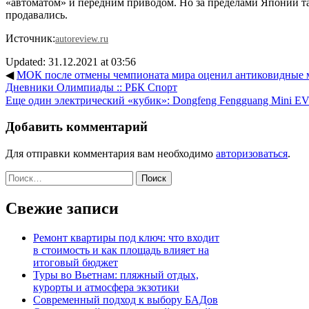
«автоматом» и передним приводом. Но за пределами Японии та
продавались.
Источник:
autoreview.ru
Updated: 31.12.2021 at 03:56
◀
МОК после отмены чемпионата мира оценил антиковидные м
Дневники Олимпиады :: РБК Спорт
Еще один электрический «кубик»: Dongfeng Fengguang Mini E
Добавить комментарий
Для отправки комментария вам необходимо
авторизоваться
.
Найти:
Свежие записи
Ремонт квартиры под ключ: что входит
в стоимость и как площадь влияет на
итоговый бюджет
Туры во Вьетнам: пляжный отдых,
курорты и атмосфера экзотики
Современный подход к выбору БАДов