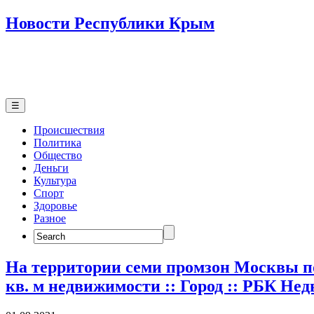
Новости Республики Крым
☰
Происшествия
Политика
Общество
Деньги
Культура
Спорт
Здоровье
Разное
Search
for:
На территории семи промзон Москвы по
кв. м недвижимости :: Город :: РБК Не