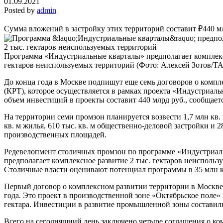
01.09.2021
Posted by
admin
Сумма вложений в застройку этих территорий составит ₽440 м
Программа «Индустриальные кварталы» предполагает комплекс
гектаров неиспользуемых территорий
(Фото: Алексей Зотов/Т
До конца года в Москве подпишут еще семь договоров о компл
(КРТ), которое осуществляется в рамках проекта «Индустриал
объем инвестиций в проекты составит 440 млрд руб., сообщает
На территории семи промзон планируется возвести 1,7 млн кв.
кв. м жилья, 610 тыс. кв. м общественно-деловой застройки и 2
производственных площадей.
Редевелопмент столичных промзон по программе «Индустриал
предполагает комплексное развитие 2 тыс. гектаров неиспольз
Столичные власти оценивают потенциал программы в 35 млн к
Первый договор о комплексном развитии территории в Москве
года. Это проект в производственной зоне «Октябрьское поле»
гектара. Инвестиции в развитие промышленной зоны составили
Всего на сегодняшний день заключено четыре соглашения о к