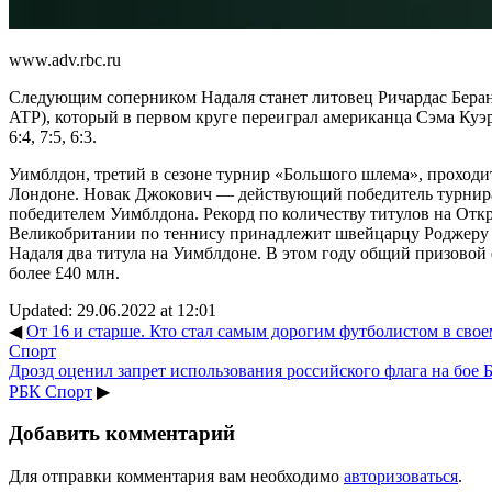
www.adv.rbc.ru
Следующим соперником Надаля станет литовец Ричардас Беран
ATP), который в первом круге переиграл американца Сэма Куэр
6:4, 7:5, 6:3.
Уимблдон, третий в сезоне турнир «Большого шлема», проходит
Лондоне. Новак Джокович — действующий победитель турнира.
победителем Уимблдона. Рекорд по количеству титулов на От
Великобритании по теннису принадлежит швейцарцу Роджеру Ф
Надаля два титула на Уимблдоне. В этом году общий призовой 
более £40 млн.
Updated: 29.06.2022 at 12:01
◀
От 16 и старше. Кто стал самым дорогим футболистом в своем
Спорт
Дрозд оценил запрет использования российского флага на бое Бе
РБК Спорт
▶
Добавить комментарий
Для отправки комментария вам необходимо
авторизоваться
.