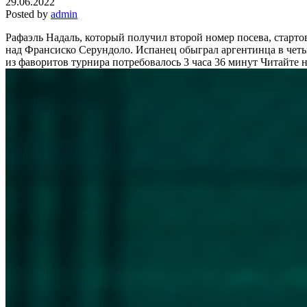
29.06.2022
Posted by
admin
Рафаэль Надаль, который получил второй номер посева, старто
над Франсиско Серундоло. Испанец обыграл аргентинца в четыр
из фаворитов турнира потребовалось 3 часа 36 минут
Читайте н