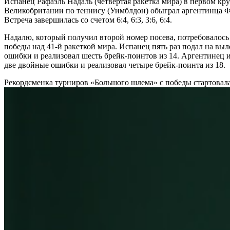
Испанец Рафаэль Надаль (четвертая ракетка мира) в первом к
Великобритании по теннису (Уимблдон) обыграл аргентинца 
Встреча завершилась со счетом 6:4, 6:3, 3:6, 6:4.
Надалю, который получил второй номер посева, потребовалось 
победы над 41-й ракеткой мира. Испанец пять раз подал на выл
ошибки и реализовал шесть брейк-поинтов из 14. Аргентинец и
две двойные ошибки и реализовал четыре брейк-поинта из 18.
Рекордсменка турниров «Большого шлема» c победы стартовал