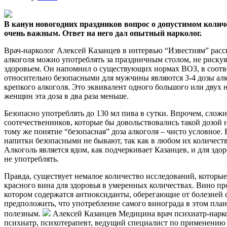
В канун новогодних праздников вопрос о допустимом колич
очень важным. Ответ на него дал опытный нарколог.
Врач-нарколог Алексей
Казанцев в интервью “Известиям” расск
алкоголя можно употреблять за праздничным столом, не риску
здоровьем. Он напомнил о существующих нормах ВОЗ, в соотв
относительно безопасными для мужчины являются 3-4 дозы алко
крепкого алкоголя. Это эквивалент одного большого или двух 
женщин эта доза в два раза меньше.
Безопасно употреблять до 130 мл пива в сутки. Впрочем, слож
соотечественников, которые бы довольствовались такой дозой 
тому же понятие “безопасная” доза алкоголя – чисто условное.
напитки безопасными не бывают, так как в любом их количест
Алкоголь является ядом, как подчеркивает Казанцев, и для здо
не употреблять.
Правда, существует немалое количество исследований, которы
красного вина для здоровья в умеренных количествах. Вино пр
котором содержатся антиоксиданты, оберегающие от болезней
предположить, что употребление самого винограда в этом план
полезным.
Алексей Казанцев Медицина врач психиатр-нарк
психиатр, психотерапевт, ведущий специалист по применению