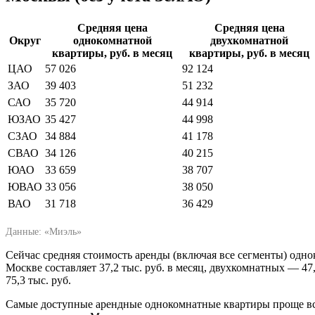
Средняя цена
Средняя цена
Округ
однокомнатной
двухкомнатной
квартиры, руб. в месяц
квартиры, руб. в месяц
ЦАО
57 026
92 124
ЗАО
39 403
51 232
САО
35 720
44 914
ЮЗАО
35 427
44 998
СЗАО
34 884
41 178
СВАО
34 126
40 215
ЮАО
33 659
38 707
ЮВАО
33 056
38 050
ВАО
31 718
36 429
Данные: «Миэль»
Сейчас средняя стоимость аренды (включая все сегменты) одн
Москве составляет 37,2 тыс. руб. в месяц, двухкомнатных — 47
75,3 тыс. руб.
Самые доступные арендные однокомнатные квартиры проще все