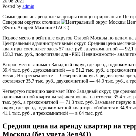
20.08.2021
Posted by
admin
Самые дорогие арендные квартиры сконцентрированы в Центр
Северном округах столицы
Цен
(Фото: Андрей Махонин/ТАСС)
Первое место в рейтинге округов Старой Москвы по ценам на 
Центральный административный округ. Средняя цена месячно
квартиры составляет здесь 57 тыс. руб., двухкомнатной — 92,1 
158,3 тыс. руб., подсчитали для «РБК-Недвижимости» аналит
Второе место занимает Западный округ, где аренда однокомнат
39,4 тыс. руб., двухкомнатной — в 51,2 тыс. руб., а трехкомнатн
месяц. На третьем месте — Северный округ. Средняя цена аре
составляет 35,7 тыс. руб., двухкомнатной — 44,9 тыс. руб., а т
Четвертую позицию занимает Юго-Западный округ, где средняя
однокомнатной квартиры зафиксирована на отметке 35,4 тыс. р
тыс. руб., а трехкомнатной — 71,3 тыс. руб. Замыкает первую
округ, где аренда однокомнатной квартиры обойдется в 34,8 ты
41,1 тыс. руб., а трехкомнатной — в 64 тыс. руб.
Средняя цена на аренду квартир на те
Москвы (без учета ЗелАО)