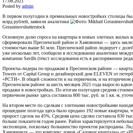
17.08.2021
Posted by
admin
В первом полугодии в премиальных новостройках столицы был
млрд рублей, заявили аналитики
Gerasimovshutterstock
Основную долю спроса на квартиры в новых элитных жилых 
сформировали Пресненский район и Хамовники — здесь заключ
стоимостью выше $1 млн. Пресненский район лидирует с доле
уже несколько лет, сообщили в исследовании аналитики межд
компании Savills (текст исследования есть в распоряжении реда
Проекты-лидеры по продажам в Пресненском районе — квартал L
Towers от Capital Group и дизайнерский дом ELEVEN от петерб
«РСТИ». В общей сложности и на первичном, и на вторичном 
Пресненском районе за шесть месяцев 2021 года выросло вдвое
продажи в новостройках. По итогам полугодия средняя стоимо
первичном рынке здесь составила 800 тыс. руб. за 1 кв. м, уто
На втором месте по сделкам с элитными новостройками находя
прошедшие полгода здесь было продано 192 новые квартиры, ч
прирост сделок на 45%. Средняя цена сделки составила 830 тыс. 
больше показателя годом ранее. Район характеризуется неболь
экспозиции, поскольку большинство проектов распроданы. Ли
Хамовниках — это комплекс домов «Садовые кварталы» от «