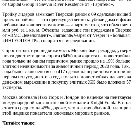
от Capital Group и Savvin River Residence от «Гардтекс».
Тройку лидеров замыкает Тверской район с 69 сделками выше
проекты района — это преимущественно клубные дома и фасад
небольшим количеством лотов — апартаментов, что объясняет 
млн руб. за 1 кв. м. Объекты, задающие тон продажам в Тверско
от «ВМС Девелопмент», Fairmont&Vesper от Vesper и «Большая 
«ИНГЕОЦЕНТР», говорится в исследовании.
Спрос на элитную недвижимость Москвы бьет рекорды, утвержд
почти две трети доли спроса (64%) приходится на новостройки
года только на одном первичном рынке прошло на 19% больше 
элитной недвижимости за аналогичный период 2020 года. Так,
года было заключено всего 417 сделок на первичном и вторично
первом полугодии этого года только в новостройках насчитыва
денежном выражении в покупку элитных ЖК было вложено 57 
эксперты.
Москва обогнала Нью-Йорк и Лондон по наценке на пентхаус
международной консалтинговой компании Knight Frank. В стол
стоит в среднем на 45% дороже, чем в лотах обычной планиро
этой наценке показатели ключевых мировых рынков.
Читайте также: