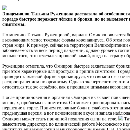
Эпидемиолог Татьяна Руженцова рассказала об особеннос
гораздо быстрее поражает лёгкие и бронхи, но не вызывает
симптомы.
По мнению Татьяны Руженцовой, вариант Омикрон является бо
вызывающим менее тяжелые формы коронавируса. Об этом гово
стран мира. К примеру, сейчас на территории Великобритании 
заболеваемость за весь период пандемии, однако уровень госп
меньше того, что отмечался прошлой зимой, когда на страну о
Руженцова отметила, что Омикрон быстрее захватывает бронхи
при этом характерные для простуды и гриппа симптомы. Гораз
приводит к тяжелой форме коронавируса, что связано с его оч
распространением по организму. Однако эксперт считает, что 
относиться так же серьёзно, как к прошлым штаммам коронави
После проникновения в организм Омикрон вызывает повышени
мышцах, проблемы с аппетитом. Он может провоцировать насм
першение в горле. Причем головные боли и слабость этот шта
предыдущая версия, а вот исчезновение вкуса и запаха наблюда
Омикрон может стать причиной появления сыпи на теле.
Та
заместитель директора по клинической работе Московского нау
института эпидемиологии и микробиологии имени Г. Н. Габри