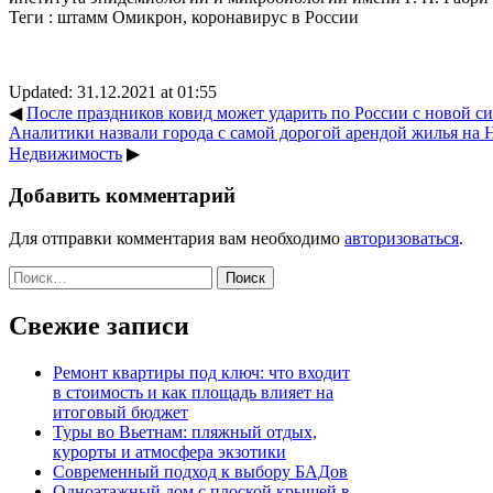
Теги :
штамм Омикрон
,
коронавирус в России
Updated: 31.12.2021 at 01:55
◀
После праздников ковид может ударить по России с новой с
Аналитики назвали города с самой дорогой арендой жилья на Н
Недвижимость
▶
Добавить комментарий
Для отправки комментария вам необходимо
авторизоваться
.
Найти:
Свежие записи
Ремонт квартиры под ключ: что входит
в стоимость и как площадь влияет на
итоговый бюджет
Туры во Вьетнам: пляжный отдых,
курорты и атмосфера экзотики
Современный подход к выбору БАДов
Одноэтажный дом с плоской крышей в