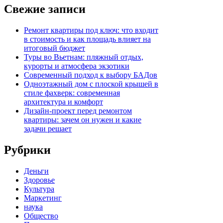
Свежие записи
Ремонт квартиры под ключ: что входит
в стоимость и как площадь влияет на
итоговый бюджет
Туры во Вьетнам: пляжный отдых,
курорты и атмосфера экзотики
Современный подход к выбору БАДов
Одноэтажный дом с плоской крышей в
стиле фахверк: современная
архитектура и комфорт
Дизайн-проект перед ремонтом
квартиры: зачем он нужен и какие
задачи решает
Рубрики
Деньги
Здоровье
Культура
Маркетинг
наука
Общество