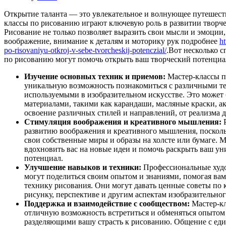
Открытие таланта — это увлекательное и волнующее путешеств
классы по рисованию играют ключевую роль в развитии творче
Рисование не только позволяет выразить свои мысли и эмоции,
воображение, внимание к деталям и моторику рук подробнее
ht
po-risovaniyu-otkroj-v-sebe-tvorcheskij-potenczial/
.Вот несколько с
по рисованию могут помочь открыть ваш творческий потенциа
Изучение основных техник и приемов:
Мастер-классы п
уникальную возможность познакомиться с различными т
используемыми в изобразительном искусстве. Это может 
материалами, такими как карандаши, масляные краски, акв
освоение различных стилей и направлений, от реализма д
Стимуляция воображения и креативного мышления:
Р
развитию воображения и креативного мышления, посколь
свои собственные миры и образы на холсте или бумаге. 
вдохновить вас на новые идеи и помочь раскрыть ваш у
потенциал.
Улучшение навыков и техники:
Профессиональные худ
могут поделиться своим опытом и знаниями, помогая ва
технику рисования. Они могут давать ценные советы по 
рисунку, перспективе и другим аспектам изобразительног
Поддержка и взаимодействие с сообществом:
Мастер-кл
отличную возможность встретиться и обменяться опытом
разделяющими вашу страсть к рисованию. Общение с е