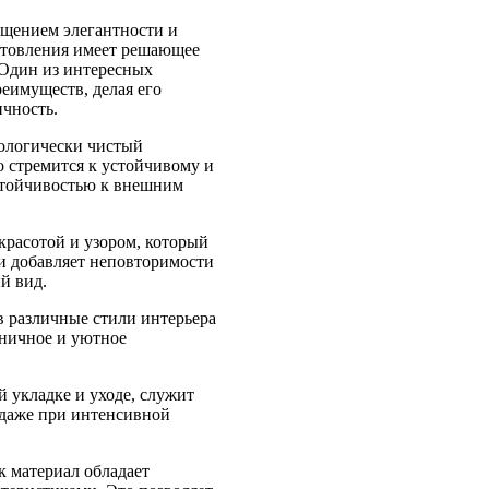
ощением элегантности и
готовления имеет решающее
 Один из интересных
реимуществ, делая его
ичность.
кологически чистый
о стремится к устойчивому и
устойчивостью к внешним
красотой и узором, который
ли добавляет неповторимости
й вид.
в различные стили интерьера
оничное и уютное
 укладке и уходе, служит
 даже при интенсивной
к материал обладает