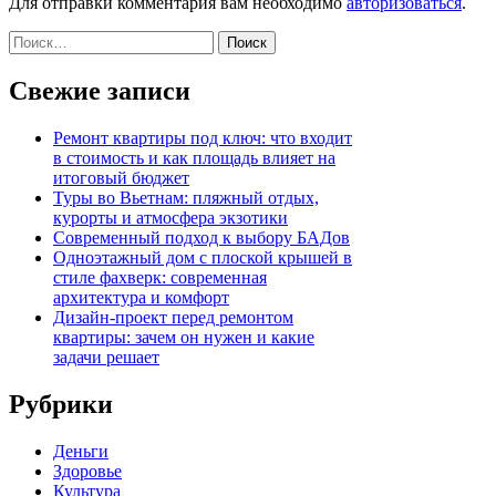
Для отправки комментария вам необходимо
авторизоваться
.
Найти:
Свежие записи
Ремонт квартиры под ключ: что входит
в стоимость и как площадь влияет на
итоговый бюджет
Туры во Вьетнам: пляжный отдых,
курорты и атмосфера экзотики
Современный подход к выбору БАДов
Одноэтажный дом с плоской крышей в
стиле фахверк: современная
архитектура и комфорт
Дизайн-проект перед ремонтом
квартиры: зачем он нужен и какие
задачи решает
Рубрики
Деньги
Здоровье
Культура