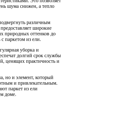
еристиками. Это позволяет
ень шума снижен, а тепло
подвергнуть различным
о предоставляет широкие
ых природных оттенков до
с паркетом из ели.
егулярная уборка и
еспечат долгий срок службы
ей, ценящих практичность и
а, но и элемент, который
уютным и привлекательным.
ают паркет из ели
ем доме.