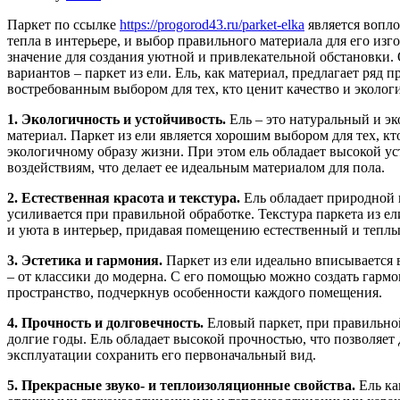
Паркет по ссылке
https://progorod43.ru/parket-elka
является вопл
тепла в интерьере, и выбор правильного материала для его из
значение для создания уютной и привлекательной обстановки.
вариантов – паркет из ели. Ель, как материал, предлагает ряд п
востребованным выбором для тех, кто ценит качество и эколог
1. Экологичность и устойчивость.
Ель – это натуральный и э
материал. Паркет из ели является хорошим выбором для тех, кт
экологичному образу жизни. При этом ель обладает высокой 
воздействиям, что делает ее идеальным материалом для пола.
2. Естественная красота и текстура.
Ель обладает природной 
усиливается при правильной обработке. Текстура паркета из е
и уюта в интерьер, придавая помещению естественный и теплы
3. Эстетика и гармония.
Паркет из ели идеально вписывается 
– от классики до модерна. С его помощью можно создать гарм
пространство, подчеркнув особенности каждого помещения.
4. Прочность и долговечность.
Еловый паркет, при правильной
долгие годы. Ель обладает высокой прочностью, что позволяет
эксплуатации сохранить его первоначальный вид.
5. Прекрасные звуко- и теплоизоляционные свойства.
Ель ка