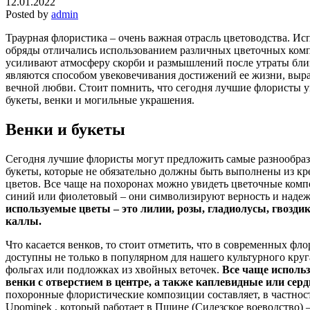
12.01.2022
Posted by
admin
Траурная флористика – очень важная отрасль цветоводства. Ис
обряды отличались использованием различных цветочных комп
усиливают атмосферу скорби и размышлений после утраты близ
являются способом увековечивания достижений ее жизни, выр
вечной любви. Стоит помнить, что сегодня лучшие флористы 
букеты, венки и могильные украшения.
Венки и букеты
Сегодня лучшие флористы могут предложить самые разнообраз
букеты, которые не обязательно должны быть выполнены из к
цветов. Все чаще на похоронах можно увидеть цветочные комп
синий или фиолетовый – они символизируют верность и надеж
используемые цветы – это лилии, розы, гладиолусы, гвоздик
каллы.
Что касается венков, то стоит отметить, что в современных фл
доступны не только в популярном для нашего культурного круг
фольгах или подложках из хвойных веточек.
Все чаще исполь
венки с отверстием в центре, а также каплевидные или сер
похоронные флористические композиции составляет, в частно
Upominek
, который работает в Пщине (Силезское воеводство) –