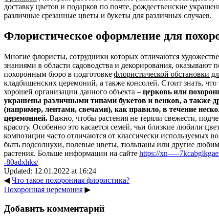
доставку цветов и подарков по почте, рождественские украше
различные срезанные цветы и букеты для различных случаев.
Флористическое оформление для похор
Многие флористы, сотрудники которых отличаются художест
знаниями в области садоводства и декорирования, оказывают
похоронным бюро в подготовке
флористической обстановки дл
кладбищенских церемоний, а также консолей. Стоит знать, что
хорошей организации данного объекта –
церковь или похоро
украшены различными типами букетов и венков, а также 
(например, лентами, свечами), как правило, в течение неско
церемонией.
Важно, чтобы растения не теряли свежести, подч
красоту. Особенно это касается семей, чьи близкие любили цве
композиции часто отличаются от классически используемых во 
быть подсолнухи, полевые цветы, тюльпаны или другие люби
растения. Больше информации на сайте
https://xn—–7kcabglkgae
-80adxhks/
Updated: 12.01.2022 at 16:24
◀
Что такое похоронная флористика?
Похоронная церемония
▶
Добавить комментарий