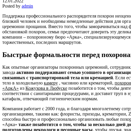
12.01.2022
Posted by
admin
Поддержка профессионального распорядителя похорон неоценим
близкий человек и необходимы немедленные действия для орг
церемонии прощания. Вместо того, чтобы заморачиваться над 
обстановкой похорон, семьи предпочитают доверить эту делик
компании – похоронному бюро «Арка», специализирующемуся 
торжественных, последних маршрутов.
Быстрые формальности перед похорон
Как опытные организаторы похоронных церемоний, сотрудни
завода
активно поддерживают семью усопшего в организаци
связанных с транспортировкой тела или кремацией
. Если е
тело в холодильную
камеру
, часовню или крематорий,
похоро
«АркА»
из
Кожухова в Любуске
позаботится о том, чтобы деят
соответствии с санитарными процедурами, и доставит труп в 
катафалк, отвечающий гигиеническим нормам.
Компания работает с 2000 года, и благодаря многолетнему сот
организациями, такими как: флористы, приходы, крематории, 
способна быстро и профессионально организовать любые пох
«Арка»
также позаботится о том, чтобы за несколько дней 
подготовлены некрологи и песочные часы
, чтобы друзья, зн