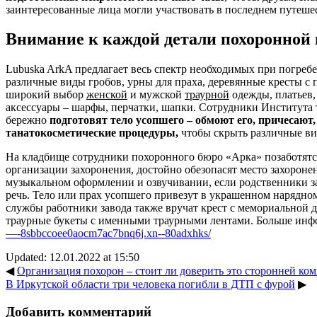
заинтересованные лица могли участвовать в последнем путеше
Внимание к каждой детали похоронной
Lubuska ArkA предлагает весь спектр необходимых при погребе
различные виды гробов, урны для праха, деревянные кресты с 
широкий выбор
женской
и мужской
траурной
одежды, платьев,
аксессуары – шарфы, перчатки, шапки. Сотрудники Института 
бережно
подготовят тело усопшего – обмоют его, причесают,
танатокосметические процедуры,
чтобы скрыть различные ви
На кладбище сотрудники похоронного бюро «Арка» позаботятс
организации захоронения, достойно обезопасят место захоронен
музыкальном оформлении и озвучивании, если родственники з
речь. Тело или прах усопшего привезут в украшенном нарядном
службы работники завода также вручат крест с мемориальной 
траурные букеты с именными траурными лентами. Больше инф
—-8sbbccoee0aocm7ac7bnq6j.xn--80adxhks/
Updated: 12.01.2022 at 15:50
◀
Организация похорон – стоит ли доверить это сторонней ко
В Иркутской области три человека погибли в ДТП с фурой
▶
Добавить комментарий