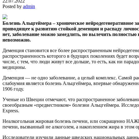
22.07.2022
Posted by
admin
Болезнь Альцгеймера – хроническое нейродегенеративное за
приводящее к развитию стойкой деменции и распаду личност
нет, заболевание можно замедлить, но вылечить полностью
невозможно.
Деменция становится все более распространенным нейродеген
распространенность которого в будущих поколениях будет возра
числе, с тем, что люди живут все дольше, то есть, как ни парад
медицины.
Деменция — не одно заболевание, а целый комплекс. Самой р
слабоумия является болезнь Альцгеймера, впервые обнаруженная
1906 году.
Ученые из Швеции отмечают, что распространенное заболеван
своеобразным «предвестником» болезни Альцгеймера. Исследо
Express.
Неалкогольная жировая болезнь печени, или сокращенно НАЖ
печени, вызванный не алкоголем, а накоплением жира в этом о
Исследователи изучили данные шведских национальных данных