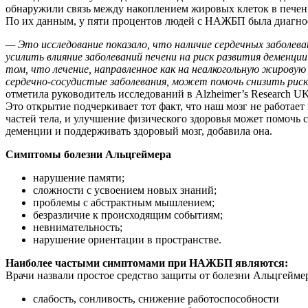
обнаружили связь между накоплением жировых клеток в печен
По их данным, у пяти процентов людей с НАЖБП была диагно
— Это исследование показало, что наличие сердечных заболев
усилить влияние заболеваний печени на риск развития деменции
том, что лечение, направленное как на неалкогольную жировую 
сердечно-сосудистые заболевания, может помочь снизить риск
отметила руководитель исследований в Alzheimer’s Research UK
Это открытие подчеркивает тот факт, что наш мозг не работае
частей тела, и улучшение физического здоровья может помочь 
деменции и поддерживать здоровый мозг, добавила она.
Симптомы болезни Альцгеймера
нарушение памяти;
сложности с усвоением новых знаний;
проблемы с абстрактным мышлением;
безразличие к происходящим событиям;
невнимательность;
нарушение ориентации в пространстве.
Наиболее частыми симптомами при НАЖБП являются:
Врачи назвали простое средство защиты от болезни Альцгейме
слабость, сонливость, снижение работоспособности