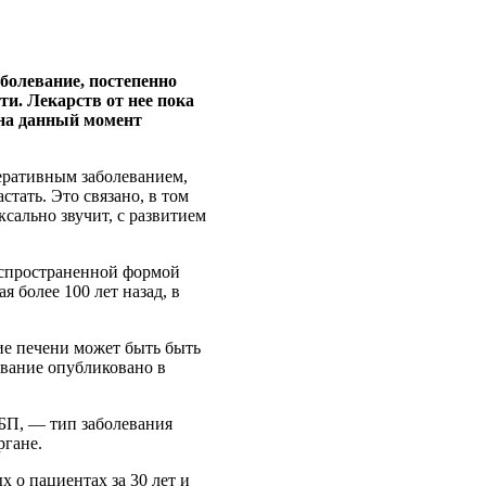
болевание, постепенно
и. Лекарств от нее пока
 на данный момент
еративным заболеванием,
стать. Это связано, в том
оксально звучит, с развитием
аспространенной формой
 более 100 лет назад, в
ие печени может быть быть
вание опубликовано в
БП, — тип заболевания
ргане.
 о пациентах за 30 лет и