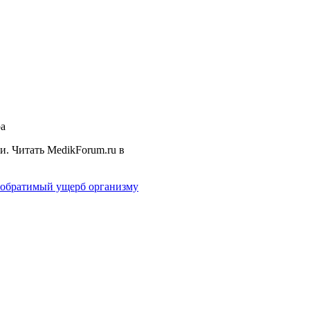
ра
ни.
Читать MedikForum.ru в
еобратимый ущерб организму