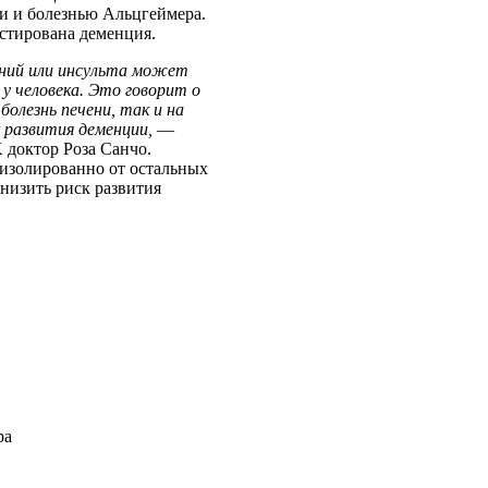
и и болезнью Альцгеймера.
стирована деменция.
аний или инсульта может
 у человека. Это говорит о
болезнь печени, так и на
 развития деменции,
—
 доктор Роза Санчо.
т изолированно от остальных
снизить риск развития
ра