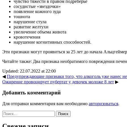
чувство тяжести в правом подреберье
сосудистые «звездочки»
появление кожного зуда
тошнота
нарушение стула
развитие желтухи
увеличение объема живота
кровотечения
нарушение когнитивных способностей.
Эти признаки могут проявиться за 25 лет до начала Альцгейме
Читайте также: Два признака необратимого повреждения пече
Updated: 22.07.2022 at 22:00
◀
Предупреждающие признаки того, что алкоголь уже нанес н
Ожирение провоцирует пубертат у девочек моложе 8 лет
▶
Добавить комментарий
Для отправки комментария вам необходимо
авторизоваться
.
Найти:
Свежие записи