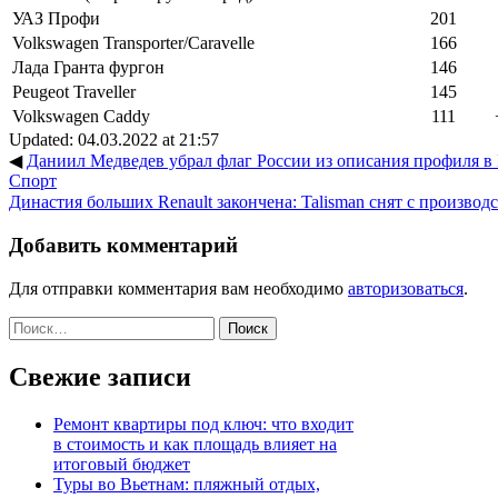
УАЗ Профи
201
Volkswagen Transporter/Caravelle
166
Лада Гранта фургон
146
Peugeot Traveller
145
Volkswagen Caddy
111
Updated: 04.03.2022 at 21:57
◀
Даниил Медведев убрал флаг России из описания профиля в In
Спорт
Династия больших Renault закончена: Talisman снят с производ
Добавить комментарий
Для отправки комментария вам необходимо
авторизоваться
.
Найти:
Свежие записи
Ремонт квартиры под ключ: что входит
в стоимость и как площадь влияет на
итоговый бюджет
Туры во Вьетнам: пляжный отдых,