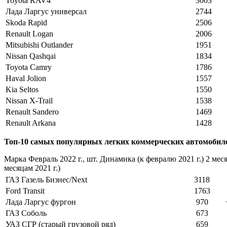
Toyota RAV4
3003
Лада Ларгус универсал
2744
Skoda Rapid
2506
Renault Logan
2006
Mitsubishi Outlander
1951
Nissan Qashqai
1834
Toyota Camry
1786
Haval Jolion
1557
Kia Seltos
1550
Nissan X-Trail
1538
Renault Sandero
1469
Renault Arkana
1428
Топ-10 самых популярных легких коммерческих автомобиле
Марка Февраль 2022 г., шт. Динамика (к февралю 2021 г.) 2 меся
месяцам 2021 г.)
ГАЗ Газель Бизнес/Next
3118
Ford Transit
1763
Лада Ларгус фургон
970
ГАЗ Соболь
673
УАЗ СГР (старый грузовой ряд)
659