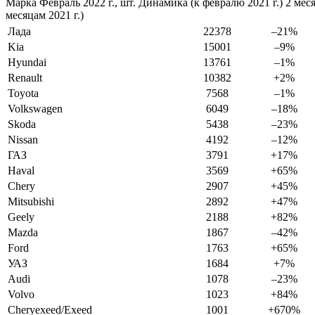
Марка Февраль 2022 г., шт. Динамика (к февралю 2021 г.) 2 меся
месяцам 2021 г.)
Лада
22378
–21%
Kia
15001
–9%
Hyundai
13761
–1%
Renault
10382
+2%
Toyota
7568
–1%
Volkswagen
6049
–18%
Skoda
5438
–23%
Nissan
4192
–12%
ГАЗ
3791
+17%
Haval
3569
+65%
Chery
2907
+45%
Mitsubishi
2892
+47%
Geely
2188
+82%
Mazda
1867
–42%
Ford
1763
+65%
УАЗ
1684
+7%
Audi
1078
–23%
Volvo
1023
+84%
Cheryexeed/Exeed
1001
+670%