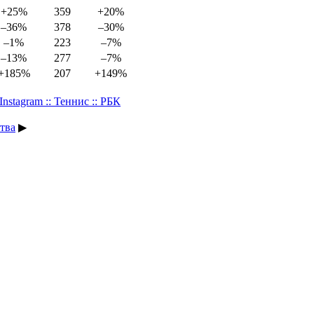
+25%
359
+20%
–36%
378
–30%
–1%
223
–7%
–13%
277
–7%
+185%
207
+149%
stagram :: Теннис :: РБК
ства
▶