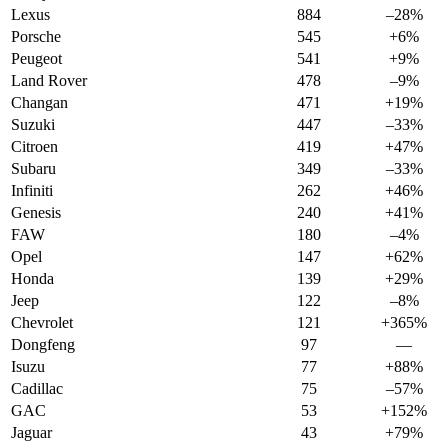
Lexus
884
–28%
Porsche
545
+6%
Peugeot
541
+9%
Land Rover
478
–9%
Changan
471
+19%
Suzuki
447
–33%
Citroen
419
+47%
Subaru
349
–33%
Infiniti
262
+46%
Genesis
240
+41%
FAW
180
–4%
Opel
147
+62%
Honda
139
+29%
Jeep
122
–8%
Chevrolet
121
+365%
Dongfeng
97
—
Isuzu
77
+88%
Cadillac
75
–57%
GAC
53
+152%
Jaguar
43
+79%