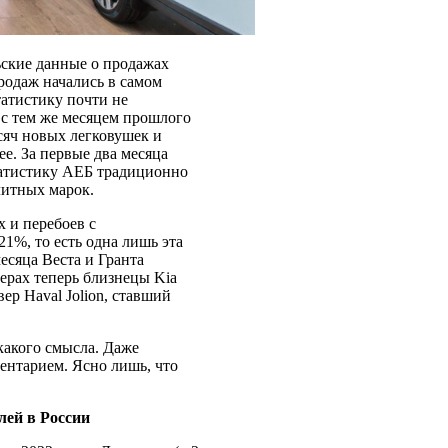
ьские данные о продажах
родаж начались в самом
статистику почти не
 с тем же месяцем прошлого
ысяч новых легковушек и
е. За первые два месяца
статистику АЕБ традиционно
литных марок.
 и перебоев с
1%, то есть одна лишь эта
есяца Веста и Гранта
дерах теперь близнецы Kia
вер Haval Jolion, ставший
какого смысла. Даже
ентарием. Ясно лишь, что
лей в России