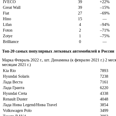
IVECO
39
+22%
Great Wall
39
–15%
Fiat
27
–69%
Hino
15
—
Lifan
4
–94%
Foton
2
–71%
Zotye
1
–75%
Brilliance
0
—
Топ-20 самых популярных легковых автомобилей в России
Марка Февраль 2022 г., шт. Динамика (к февралю 2021 г.) 2 меся
месяцам 2021 г.)
Kia Rio
7893
Hyundai Solaris
7238
Лада Веста
7161
Лада Гранта
6220
Hyundai Creta
4338
Renault Duster
4048
Лада Нива Legend/Нива Travel
3854
Volkswagen Polo
3499