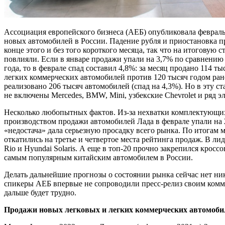
Ассоциация европейского бизнеса (АЕБ) опубликовала феврал
новых автомобилей в России. Падение рубля и приостановка п
конце этого и без того короткого месяца, так что на итоговую 
повлияли. Если в январе продажи упали на 3,7% по сравнению
года, то в феврале спад составил 4,8%: за месяц продано 114 т
легких коммерческих автомобилей против 120 тысяч годом ране
реализовано 206 тысяч автомобилей (спад на 4,3%). Но в эту 
не включены Mercedes, BMW, Mini, узбекские Chevrolet и ряд э
Несколько любопытных фактов. Из-за нехватки комплектующих
производством продажи автомобилей Лада в феврале упали на 2
«недостача» дала серьезную просадку всего рынка. По итогам м
откатились на третье и четвертое места рейтинга продаж. В ли
Rio и Hyundai Solaris. А еще в топ-20 прочно закрепился кроссо
самым популярным китайским автомобилем в России.
Делать дальнейшие прогнозы о состоянии рынка сейчас нет ни
спикеры АЕБ впервые не сопроводили пресс-релиз своим комм
дальше будет трудно.
Продажи новых легковых и легких коммерческих автомоби